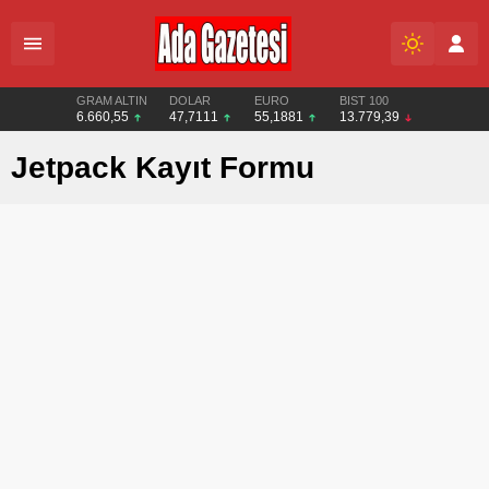
GRAM ALTIN
DOLAR
EURO
BIST 100
6.660,55
47,7111
55,1881
13.779,39
Jetpack Kayıt Formu