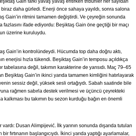
ktaş Gain farkı yavaş yavaş eritirken tribünler her sayıdan
biraz daha gürledi. Enerji önce sahaya yayıldı, sonra salona
aş Gain’in ritmini tamamen değiştirdi. Ve çeyreğin sonunda
a fazlasını ifade ediyordu: Beşiktaş Gain öne geçtiği bir maçı
un üzerine kuruluydu.
aş Gain’in kontrolündeydi. Hücumda top daha doğru aktı,
 enerjisi hızla tükendi. Beşiktaş Gain’in temposu açıldıkça
 tabelasına değil, takımın karakterine de yansıdı. Maç 79–65
an Beşiktaş Gain’in ikinci yarıda tamamen kimliğini hatırlayarak
âyenin sessiz değil, yüksek sesli ortağıydı. Sabah saatinde bile
oyuna rağmen sabırla destek verilmesi ve üçüncü çeyrekteki
ğa kalkması bu takımın bu sezon kurduğu bağın en önemli
 vardı: Dusan Alimpijević. İlk yarının sonunda dışarıda tutulan
bir fırtınanın başlangıcıydı. İkinci yarıda yaptığı ayarlamalar,