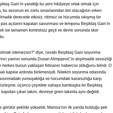
şiktaş Gain’in yarattığı bu yeni hikâyeye ortak olmak için
a, bu sezonun en zorlu sınavlarından biri olacağının erken
ılmadık derecede etkisiz, ritimsiz ve hücumda sıkışmış bir
ı, pas açılarını kapatan savunması ve temposu Beşiktaş Gain’in
eyrek ise tamamen kontrolsüz geçti ve devre sonunda skor
du.
 olmak istemezsin?” diye, cevabı Beşiktaş Gain soyunma
inci yarının sonunda Dusan Alimpijević’in alışılmadık sessizliği
 herkes bunun yaklaşan fırtınanın habercisi olduğunu bilirdi. O
 kapalı kapılar ardında birikmesiydi. Nitekim soyunma odasında
, savunmadaki yumuşaklığa ve hücumdaki kararsızlığa karşı
 Bu yüzleşme, üçüncü çeyrekte sahaya bambaşka bir Beşiktaş
kapıdan çıkan takım, devreye giren takımla aynı değildi.
e görülür şekilde yükseldi, Manisa’nın ilk yarıda bulduğu pek