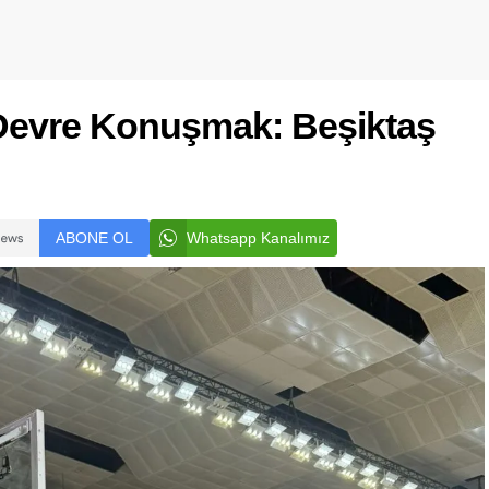
 Devre Konuşmak: Beşiktaş
ABONE OL
Whatsapp Kanalımız