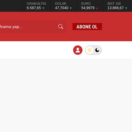
GRAM ALTIN
DOLAR
EURO
BIST 100
6.587,65
47,7040
54,9979
13.866,67