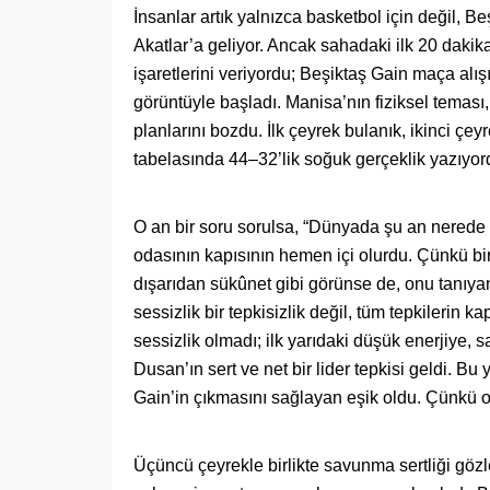
İnsanlar artık yalnızca basketbol için değil, Be
Akatlar’a geliyor. Ancak sahadaki ilk 20 dakik
işaretlerini veriyordu; Beşiktaş Gain maça alış
görüntüyle başladı. Manisa’nın fiziksel temas
planlarını bozdu. İlk çeyrek bulanık, ikinci ç
tabelasında 44–32’lik soğuk gerçeklik yazıyor
O an bir soru sorulsa, “Dünyada şu an nerede
odasının kapısının hemen içi olurdu. Çünkü bir
dışarıdan sükûnet gibi görünse de, onu tanıyan
sessizlik bir tepkisizlik değil, tüm tepkilerin
sessizlik olmadı; ilk yarıdaki düşük enerjiye
Dusan’ın sert ve net bir lider tepkisi geldi.
Gain’in çıkmasını sağlayan eşik oldu. Çünkü o 
Üçüncü çeyrekle birlikte savunma sertliği gözl