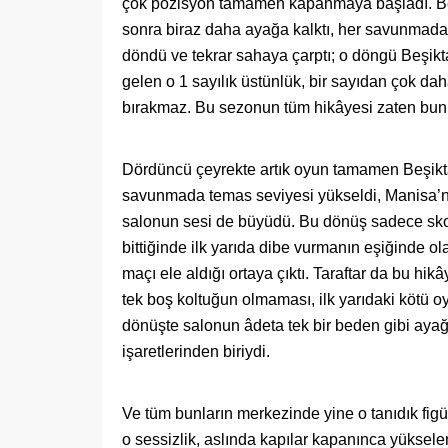
çok pozisyon tamamen kapanmaya başladı. Beşi
sonra biraz daha ayağa kalktı, her savunmada 
döndü ve tekrar sahaya çarptı; o döngü Beşikt
gelen o 1 sayılık üstünlük, bir sayıdan çok dah
bırakmaz. Bu sezonun tüm hikâyesi zaten bun
Dördüncü çeyrekte artık oyun tamamen Beşikt
savunmada temas seviyesi yükseldi, Manisa’nın
salonun sesi de büyüdü. Bu dönüş sadece skor
bittiğinde ilk yarıda dibe vurmanın eşiğinde ol
maçı ele aldığı ortaya çıktı. Taraftar da bu hik
tek boş koltuğun olmaması, ilk yarıdaki kötü 
dönüşte salonun âdeta tek bir beden gibi aya
işaretlerinden biriydi.
Ve tüm bunların merkezinde yine o tanıdık figür
o sessizlik, aslında kapılar kapanınca yükselen 