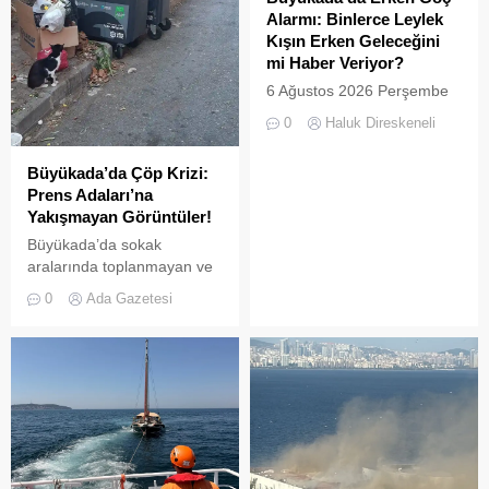
İstanbulluların nefes almak
alanlarında doğal yaşama
Alarmı: Binlerce Leylek
için akın ettiği Heybeliada
bırakıldı. Projenin temel
Kışın Erken Geleceğini
Çamlimanı, bugünlerde
amacı, hem sülün
mi Haber Veriyor?
eşsiz manzarasıyla değil,
popülasyonunu...
6 Ağustos 2026 Perşembe
çevre felaketini andıran
günü öğle saatlerinde, saat
kirliliğiyle gündemde. Bir
0
Haluk Direskeneli
14:00 sularında Büyükada
vatandaş tarafından...
semalarında doğanın en
Büyükada’da Çöp Krizi:
görkemli görsel
Prens Adaları’na
şölenlerinden biri yaşandı.
Yakışmayan Görüntüler!
Büyükada’da sokak
aralarında toplanmayan ve
biriken çöpler vatandaşların
0
Ada Gazetesi
tepkisine neden
oluyor.Özellikle yaz
aylarında hem yerli hem de
yabancı turistlerin akınına
uğrayan Büyükada’da,
çevre temizliği konusunda
yaşanan aksaklıklar adeta
pes dedirtti. Adanın tarihi ve
doğal güzellikleriyle süslü