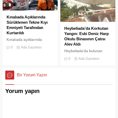
sokaklarından yansıyan son
görüntüler, çevre sağlığı
açısından tehlike çanlarının
Kınalıada Açıklarında
çaldığını gösteriyor. Çöpler
Sürüklenen Tekne Kıyı
Konteynerlere Sığmıyor,...
Emniyeti Tarafından
Heybeliada’da Korkutan
Kurtarıldı
Yangın: Eski Deniz Harp
Okulu Binasının Çatısı
Kınalıada açıklarında
Alev Aldı
makine arızası nedeniyle
0
Ada Gazetesi
denizde mahsur kalan bir
Heybeliada’da bulunan
tekne, Kıyı Emniyeti Genel
askeri okul binasının
0
Ada Gazetesi
Müdürlüğü (KEGM)
çatısında, tamirat
ekiplerinin zamanında
çalışmaları sırasında yangın
müdahalesiyle kurtarıldı.
çıktı. Gökyüzünü kaplayan
Bir Yorum Yazın
yoğun duman paniğe neden
olurken, itfaiye ekipleri
yangına hızla müdahale etti.
Yorum yapın