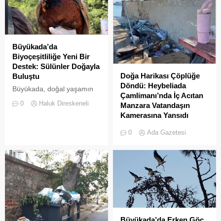
Büyükada’da
Biyoçeşitliliğe Yeni Bir
Destek: Sülünler Doğayla
Doğa Harikası Çöplüğe
Buluştu
Döndü: Heybeliada
Büyükada, doğal yaşamın
Çamlimanı’nda İç Acıtan
korunması ve biyolojik
0
Haluk Direskeneli
Manzara Vatandaşın
çeşitliliğin
Kamerasına Yansıdı
zenginleştirilmesine yönelik
Heybeliada’da yer alan
önemli bir uygulamaya daha
0
Ada Gazetesi
Çamlimanı Koyu,
ev sahipliği yapıyor. Tarım
duyarsızlık ve hizmet
ve Orman Bakanlığı Doğa
eksikliğinin kurbanı oldu.
Koruma ve Milli Parklar
Doğal güzelliğiyle bilinen
(DKMP) Genel Müdürlüğü
koyun her köşesinin çöple
tarafından Polonezköy
dolduğu o anlar, bir
Sülün Üretim İstasyonu’nda
vatandaşın kamerasına
yetiştirilen yüzlerce sülün,
saniye saniye yansıdı.
Temmuz 2026’da
Yeşille mavinin kucaklaştığı,
Büyükada’nın ormanlık
Büyükada’da Erken Göç