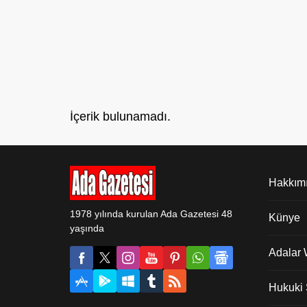
İçerik bulunamadı.
Hakkım
1978 yılında kurulan Ada Gazetesi 48
Künye
yaşında
Adalar
Hukuki Ş