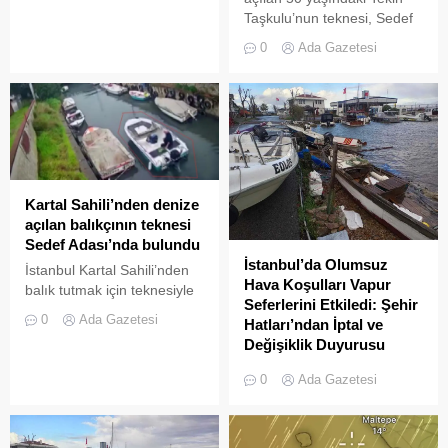
Taşkulu’nun teknesi, Sedef
Adası açıklarında boş halde
0
Ada Gazetesi
bulundu
Kartal Sahili’nden denize
açılan balıkçının teknesi
Sedef Adası’nda bulundu
İstanbul’da Olumsuz
İstanbul Kartal Sahili’nden
Hava Koşulları Vapur
balık tutmak için teknesiyle
Seferlerini Etkiledi: Şehir
denize açılan 50 yaşındaki
0
Ada Gazetesi
Hatları’ndan İptal ve
Tekin Taşkulu’dan 3 gündür
Değişiklik Duyurusu
haber alınamıyor.
Şehir Hatları İşletmesi,
0
Ada Gazetesi
elverişsiz hava koşulları
nedeniyle bazı vapur
seferlerinde iptal ve