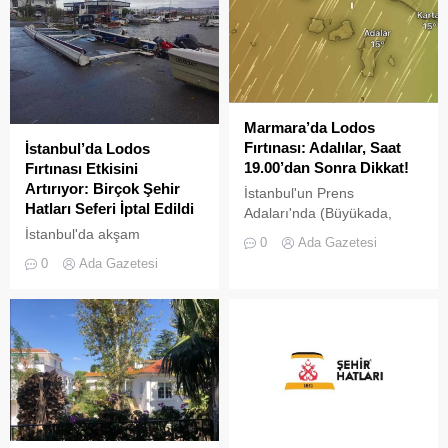
değişikliklere gittiğini
duyurdu.
Marmara’da Lodos
Fırtınası: Adalılar, Saat
İstanbul’da Lodos
19.00’dan Sonra Dikkat!
Fırtınası Etkisini
Artırıyor: Birçok Şehir
İstanbul'un Prens
Hatları Seferi İptal Edildi
Adaları'nda (Büyükada,
Heybeliada, Burgazada,
İstanbul'da akşam
0
Ada Gazetesi
Kınalıada) ve çevresinde
saatlerinde etkisini iyice
0
Ada Gazetesi
şiddetli lodos fırtınası etkili
artıran lodos fırtınası,
olmaya devam ediyor.
Marmara Denizi'nde hayatı
Windy.com üzerinden takip
olumsuz etkiliyor. Şehir
edilen GFS modeli
Hatları, elverişsiz hava
tahminlerine göre, akşam
koşulları nedeniyle birçok
saatlerinde (22:00 civarı)
önemli hatta seferlerini iptal
Adalar bölgesinde
ettiğini duyurdu.
sıcaklıklar 14-15°C
civarında seyrederken,