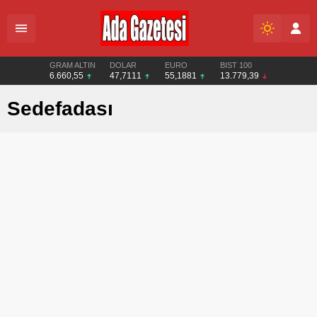
GRAM ALTIN
DOLAR
EURO
BIST 100
6.660,55
47,7111
55,1881
13.779,39
Sedefadası