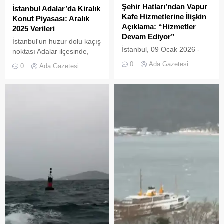
güneybatı yönlü (lodos)
Şehir Hatları’ndan Vapur
İstanbul Adalar’da Kiralık
rüzgârın fırtına gücüne (50-
Kafe Hizmetlerine İlişkin
Konut Piyasası: Aralık
75 km/saat, yer yer 80-90
Açıklama: “Hizmetler
2025 Verileri
km/saat) ulaşması
Devam Ediyor”
İstanbul'un huzur dolu kaçış
bekleniyor. Bu durum,...
İstanbul, 09 Ocak 2026 -
noktası Adalar ilçesinde,
Son günlerde sosyal medya
Aralık 2025 sonu itibarıyla
0
Ada Gazetesi
0
Ada Gazetesi
ve bazı haber
kiralık konut piyasası stabil
kaynaklarında, İstanbul
bir seyir izliyor.
Şehir Hatları vapurlarında
sunulan kafe hizmetlerinin,
özellikle taze çay, simit ve
tost servisinin
kaldırılacağına dair iddialar
gündeme geldi. Bu iddialar
üzerine Şehir Hatları A.Ş.,
resmi bir kamuoyu
duyurusu yayınladı.