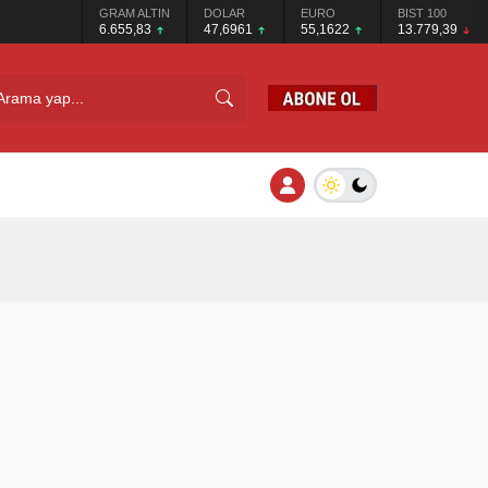
GRAM ALTIN
DOLAR
EURO
BIST 100
6.655,83
47,6961
55,1622
13.779,39