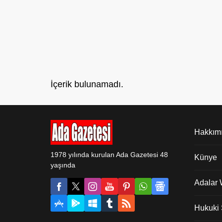
İçerik bulunamadı.
Hakkım
1978 yılında kurulan Ada Gazetesi 48
Künye
yaşında
Adalar
Hukuki Ş