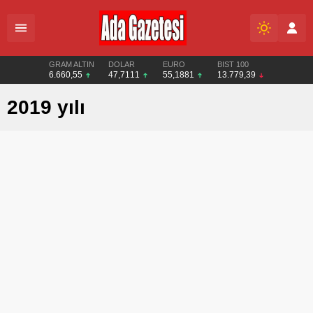
GRAM ALTIN
DOLAR
EURO
BIST 100
6.660,55
47,7111
55,1881
13.779,39
2019 yılı