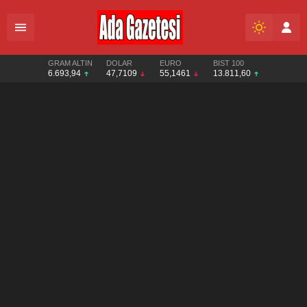
GRAM ALTIN
DOLAR
EURO
BIST 100
6.693,94
47,7109
55,1461
13.811,60