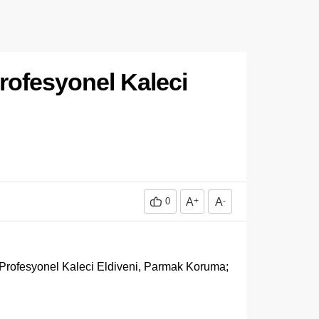
rofesyonel Kaleci
0
A
+
A
-
ks Profesyonel Kaleci Eldiveni, Parmak Koruma;