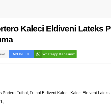
tero Kaleci Eldiveni Lateks P
ruma
ABONE OL
Whatsapp Kanalımız
es Portero Futbol, Futbol Eldiveni Kaleci, Kaleci Eldiveni Late
TL;