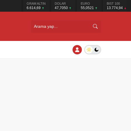
GRAM ALTIN
DOLAR
EURO
BIST 100
6.614,69
47,7050
55,0521
13.774,94