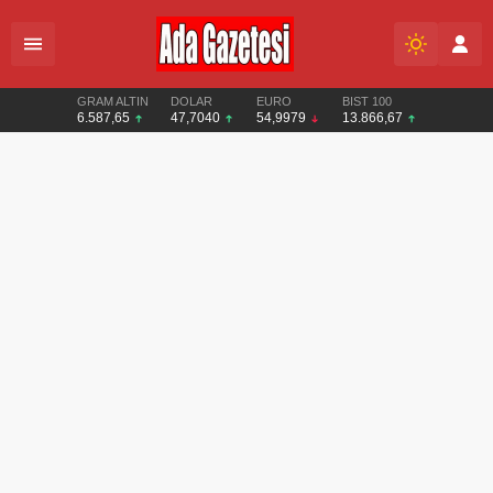
GRAM ALTIN
DOLAR
EURO
BIST 100
6.587,65
47,7040
54,9979
13.866,67