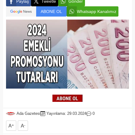
Paylaş
Tweetle
Gönder
ABONE OL
Whatsapp Kanalımız
Ada Gazetesi
Yayınlama: 29.03.2024
0
A
+
A
-