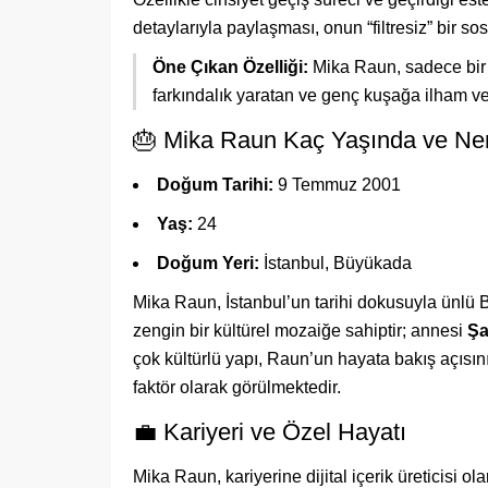
detaylarıyla paylaşması, onun “filtresiz” bir s
Öne Çıkan Özelliği:
Mika Raun, sadece bir i
farkındalık yaratan ve genç kuşağa ilham ve
🎂 Mika Raun Kaç Yaşında ve Ner
Doğum Tarihi:
9 Temmuz 2001
Yaş:
24
Doğum Yeri:
İstanbul, Büyükada
Mika Raun, İstanbul’un tarihi dokusuyla ünlü 
zengin bir kültürel mozaiğe sahiptir; annesi
Şa
çok kültürlü yapı, Raun’un hayata bakış açısını
faktör olarak görülmektedir.
💼 Kariyeri ve Özel Hayatı
Mika Raun, kariyerine dijital içerik üreticisi 