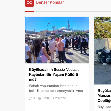
Benzer Konular
Büyükada’nın Sessiz Vedası:
Kaybolan Bir Yaşam Kültürü
mü?
Sabah vapurundan inenler bunu
Büyüka
belki ilk anda fark etmeyebilir. Ama
Manzara
Büyükada’yı elli, altmış yıldır
0
Haluk Direskeneli
Çöplüğ
tanıyanlar bilir; adanın sesi ve
adımları değişti
Büyükada