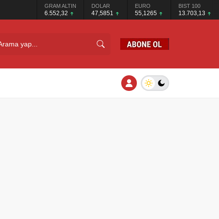
GRAM ALTIN
DOLAR
EURO
BIST 100
6.552,32
47,5851
55,1265
13.703,13