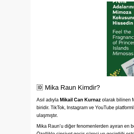
🆔 Mika Raun Kimdir?
Asıl adıyla
Mikail Can Kurnaz
olarak bilinen 
biridir. TikTok, Instagram ve YouTube platformla
ulaşmıştır.
Mika Raun’u diğer fenomenlerden ayıran en beli
Özellikle cinsiyet geçiş süreci ve geçirdiği es