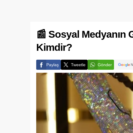
📰 Sosyal Medyanın 
Kimdir?
Paylaş
Tweetle
Gönder