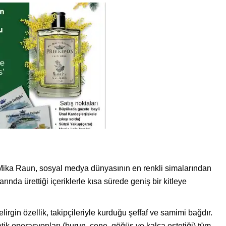
Mika Raun, sosyal medya dünyasının en renkli simalarından
rında ürettiği içeriklerle kısa sürede geniş bir kitleye
rgin özellik, takipçileriyle kurduğu şeffaf ve samimi bağdır.
tetik operasyonları (burun, çene, göğüs ve kalça estetiği) tüm