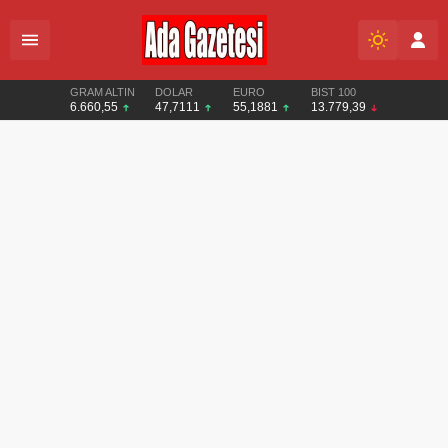
GRAM ALTIN
DOLAR
EURO
BIST 100
6.660,55
47,7111
55,1881
13.779,39