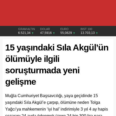
GRAM ALTIN
DOLAR
EURO
BIST 100
6.521,34
47,5916
55,0829
13.703,13
15 yaşındaki Sıla Akgül’ün
ölümüyle ilgili
soruşturmada yeni
gelişme
Muğla Cumhuriyet Başsavcılığı, yaya geçidinde 15
yaşındaki Sıla Akgül’e çarpıp, ölümüne neden Tolga
Yağcı’ya mahkemenin ‘iyi hal’ indirimiyle 3 yıl 4 ay hapis
cezasını 24 ayda ödenmek üzere 24 bin 300 lira para