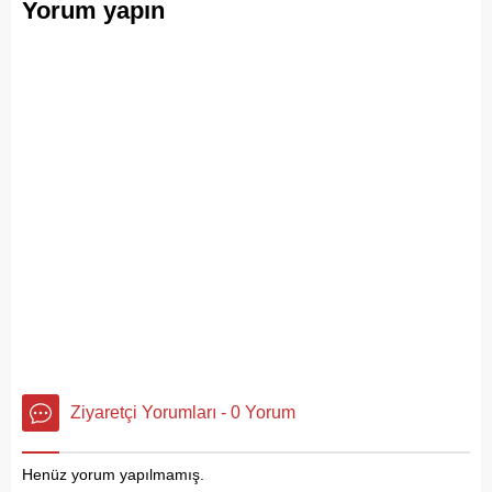
Yorum yapın
ritmiydi.
doğanın ortasına dökülüyor
Ziyaretçi Yorumları - 0 Yorum
Henüz yorum yapılmamış.