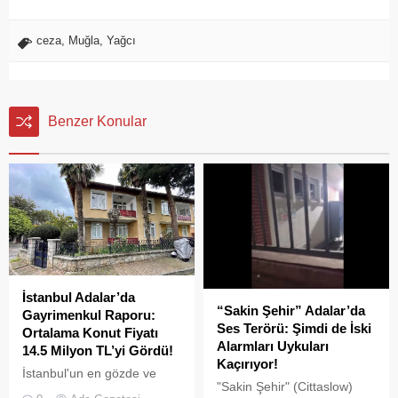
ceza
,
Muğla
,
Yağcı
Benzer Konular
İstanbul Adalar’da
“Sakin Şehir” Adalar’da
Gayrimenkul Raporu:
Ses Terörü: Şimdi de İski
Ortalama Konut Fiyatı
Alarmları Uykuları
14.5 Milyon TL’yi Gördü!
Kaçırıyor!
İstanbul'un en gözde ve
"Sakin Şehir" (Cittaslow)
tarihi lokasyonlarından biri