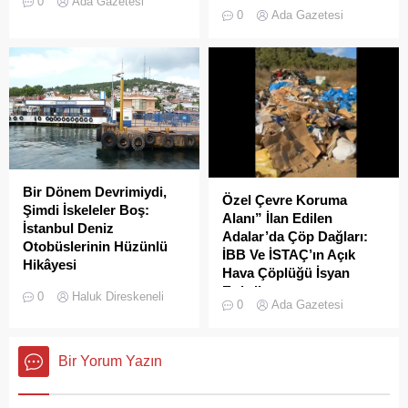
0
Ada Gazetesi
adayı olan İstanbul’un incisi
olan Adalar ilçesinde,
0
Ada Gazetesi
Adalar'da gürültü kirliliği
gayrimenkul piyasasındaki
bitmek bilmiyor.
hareketlilik dikkat çekiyor.
Bir Dönem Devrimiydi,
Özel Çevre Koruma
Şimdi İskeleler Boş:
Alanı” İlan Edilen
İstanbul Deniz
Adalar’da Çöp Dağları:
Otobüslerinin Hüzünlü
İBB Ve İSTAÇ’ın Açık
Hikâyesi
Hava Çöplüğü İsyan
2000’li yılların başında
Ettirdi
0
Haluk Direskeneli
0
Ada Gazetesi
İstanbul’da deniz ulaşımı,
Adalar'da çekilen çöp
sadece bir seyahat aracı
görüntüleri pes dedirtti.
değil; Adalar ile kent
Sanılanın aksine bu çöpler
Bir Yorum Yazın
merkezi arasında kurulan
duyarsız vatandaşlar
tıkır tıkır işleyen, prestijli ve
tarafından değil; İBB, İSTAÇ
konforlu güvenli bir yaşam
ve Adalar Belediyesi eliyle