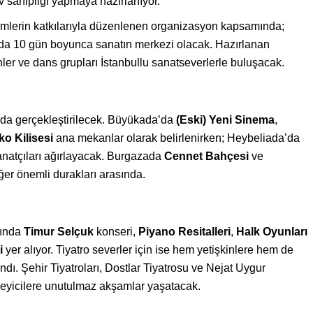
ev sahipliği yapmaya hazırlanıyor.
timlerin katkılarıyla düzenlenen organizasyon kapsamında;
a 10 gün boyunca sanatın merkezi olacak. Hazırlanan
ler ve dans grupları İstanbullu sanatseverlerle buluşacak.
nda gerçekleştirilecek. Büyükada’da
(Eski) Yeni Sinema
,
ko Kilisesi
ana mekanlar olarak belirlenirken; Heybeliada’da
natçıları ağırlayacak. Burgazada
Cennet Bahçesi
ve
iğer önemli durakları arasında.
sında
Timur Selçuk
konseri,
Piyano Resitalleri
,
Halk Oyunları
i
yer alıyor. Tiyatro severler için ise hem yetişkinlere hem de
ndı. Şehir Tiyatroları, Dostlar Tiyatrosu ve Nejat Uygur
izleyicilere unutulmaz akşamlar yaşatacak.