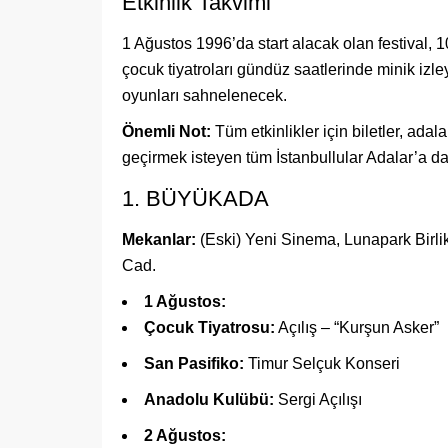
Etkinlik Takvimi
1 Ağustos 1996’da start alacak olan festival
çocuk tiyatroları gündüz saatlerinde minik izle
oyunları sahnelenecek.
Önemli Not:
Tüm etkinlikler için biletler, ada
geçirmek isteyen tüm İstanbullular Adalar’a dav
1. BÜYÜKADA
Mekanlar:
(Eski) Yeni Sinema, Lunapark Birli
Cad.
1 Ağustos:
Çocuk Tiyatrosu:
Açılış – “Kurşun Asker”
San Pasifiko:
Timur Selçuk Konseri
Anadolu Kulübü:
Sergi Açılışı
2 Ağustos: