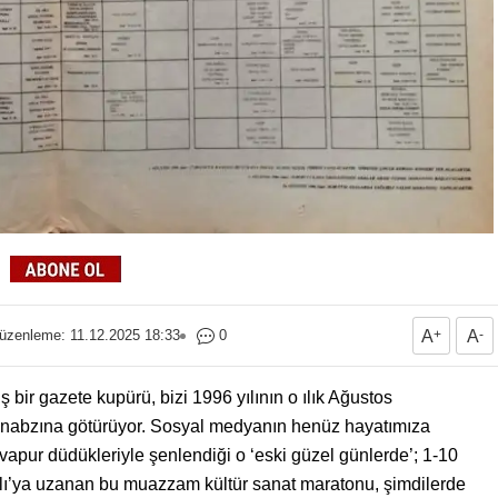
üzenleme: 11.12.2025 18:33
0
A
+
A
-
 bir gazete kupürü, bizi 1996 yılının o ılık Ağustos
an nabzına götürüyor. Sosyal medyanın henüz hayatımıza
e vapur düdükleriyle şenlendiği o ‘eski güzel günlerde’; 1-10
lı’ya uzanan bu muazzam kültür sanat maratonu, şimdilerde