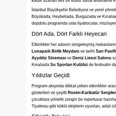
kadar uzanan dev bir kültür sanat festivaline 
İstanbul Büyükşehir Belediyesi ve yerel yöne
Büyükada, Heybeliada, Burgazada ve Kınalıad
dopdolu programda usta tiyatrocular, müzisyen
Dört Ada, Dört Farklı Heyecan
Etkinlikler her adanın simgeleşmiş mekanları
Lunapark Birlik Meydanı
ve tarihi
San Pasifi
Ayyıldız Sineması
ve
Deniz Lisesi Salonu
sa
Kınalıada
Su Sporları Kulübü
de festivalin d
Yıldızlar Geçidi
Program akışında dikkat çeken etkinlikler ara
gösterileri ve çeşitli
Resim-Karikatür Sergiler
çocuklara yönelik zengin bir repertuvar hazırla
Tiyatrosu gibi köklü ekiplerin oyunları, adalı 