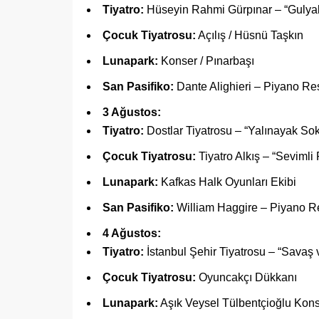
Tiyatro:
Hüseyin Rahmi Gürpınar – “Gulyab
Çocuk Tiyatrosu:
Açılış / Hüsnü Taşkın
Lunapark:
Konser / Pınarbaşı
San Pasifiko:
Dante Alighieri – Piyano Res
3 Ağustos:
Tiyatro:
Dostlar Tiyatrosu – “Yalınayak Sok
Çocuk Tiyatrosu:
Tiyatro Alkış – “Sevimli
Lunapark:
Kafkas Halk Oyunları Ekibi
San Pasifiko:
William Haggire – Piyano Re
4 Ağustos:
Tiyatro:
İstanbul Şehir Tiyatrosu – “Savaş v
Çocuk Tiyatrosu:
Oyuncakçı Dükkanı
Lunapark:
Aşık Veysel Tülbentçioğlu Kons