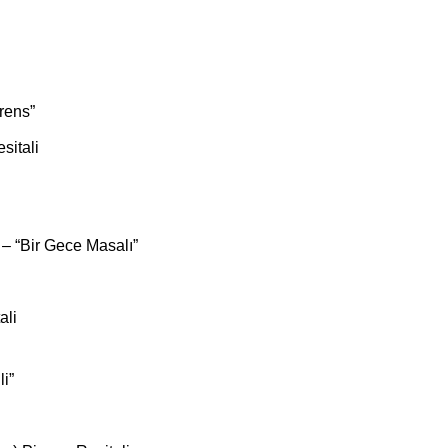
rens”
sitali
 – “Bir Gece Masalı”
ali
i”