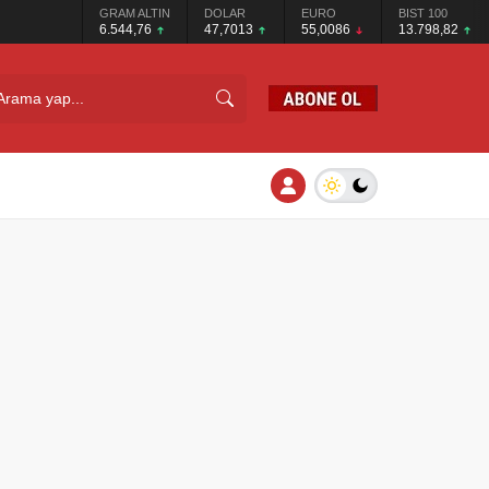
GRAM ALTIN
DOLAR
EURO
BIST 100
6.544,76
47,7013
55,0086
13.798,82