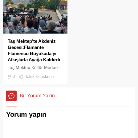
Taş Mektep’te Akdeniz
Gecesi:Flamante
Flamenco Büyükada’yı
Alkışlarla Ayağa Kaldırdı
Taş Mektep Kültür Merkezi,
31 Temmuz 2026 Cuma
0
Haluk Direskeneli
akşamı bu kez İspanya’nın
sıcak rüzgârlarını
Büyükada’ya taşıdı.
Bir Yorum Yazın
Yorum yapın