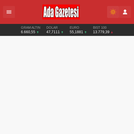
GRAM ALTIN
DOLAR
EURO
BIST 100
6.660,55
47,7111
55,1881
13.779,39