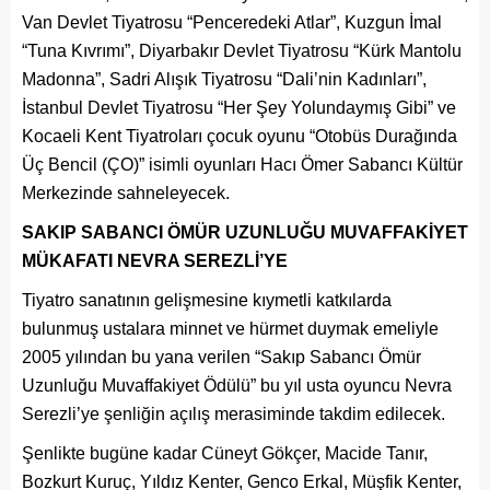
Van Devlet Tiyatrosu “Penceredeki Atlar”, Kuzgun İmal
“Tuna Kıvrımı”, Diyarbakır Devlet Tiyatrosu “Kürk Mantolu
Madonna”, Sadri Alışık Tiyatrosu “Dali’nin Kadınları”,
İstanbul Devlet Tiyatrosu “Her Şey Yolundaymış Gibi” ve
Kocaeli Kent Tiyatroları çocuk oyunu “Otobüs Durağında
Üç Bencil (ÇO)” isimli oyunları Hacı Ömer Sabancı Kültür
Merkezinde sahneleyecek.
SAKIP SABANCI ÖMÜR UZUNLUĞU MUVAFFAKİYET
MÜKAFATI NEVRA SEREZLİ’YE
Tiyatro sanatının gelişmesine kıymetli katkılarda
bulunmuş ustalara minnet ve hürmet duymak emeliyle
2005 yılından bu yana verilen “Sakıp Sabancı Ömür
Uzunluğu Muvaffakiyet Ödülü” bu yıl usta oyuncu Nevra
Serezli’ye şenliğin açılış merasiminde takdim edilecek.
Şenlikte bugüne kadar Cüneyt Gökçer, Macide Tanır,
Bozkurt Kuruç, Yıldız Kenter, Genco Erkal, Müşfik Kenter,