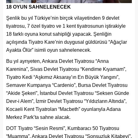
18 OYUN SAHNELENECEK
Şenlik bu yıl Türkiye’nin birçok vilayetinden 9 devlet
tiyatrosu, 7 özel tiyatro ve 1 kent tiyatrosunun iştirakiyle
18 farklı oyuna konut sahipliği yapacak. Şenliğin
açılışında Tiyatro Kare’nin duygusal güldürüsü “Ağaçlar
Ayakta Ölür” isimli oyun sahnelenecek.
Bu yıl ayrıyeten, Ankara Devlet Tiyatrosu “Anna
Karenina”, Sivas Devlet Tiyatrosu “Kendime Kıyamam”,
Tiyatro Kedi “Aşkımız Aksaray’ın En Büyük Yangını”,
Semaver Kumpanya “Cardenio”, Bursa Devlet Tiyatrosu
“Akide Şekeri”, İstanbul Devlet Tiyatrosu “Seksen Günde
Devr-i Alem”, İzmir Devlet Tiyatrosu “Yıldızların Altında”,
Kocaeli Kent Tiyatroları “Macbeth” oyunlarıyla Adana
Merkez Park’ta sahne alacak.
DOT Tiyatro “Sesin Resmi”, Kumbaracı 50 Tiyatrosu
“Muamma”, Ankara Devlet Tiyatrosu “Sonsuzluk Kitabevi”,