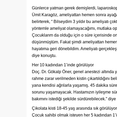
Günlerce yatman gerek demişlerdi, laparosko
Ümit Karagöz, ameliyattan hemen sonra ayağa 
belirterek, “ Bilseydim 3 yıldır bu ameliyatı ç
yöntemle ameliyat olamayacağımı, mutlaka ope
Çocuklarım da olduğu için o süre içerisinde 
düşünmüştüm. Fakat şimdi ameliyattan hemen
hayatıma geri dönebildim. Ameliyatı gerçekleş
diye konuştu.
Her 10 kadından 1’inde görülüyor
Doç. Dr. Gökalp Öner, genel anestezi altında 
rahme zarar verilmeden kistin çıkartıldığını b
yana kendisi ağrılarla yaşamış. 45 dakika süre
sorunu yaşamayacak. Hastamızın iyileşme süre
bakımını istediği şekilde sürdürebilecek.” diye
Çikolata kisti 18-45 yaş arasında sık görülüyor
Çocuk sahibi olmak isteyen her 5 kadından 1’i