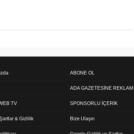
ızda
ABONE OL
ADA GAZETESİNE REKLAM
 WEB TV
SPONSORLU İÇERİK
artlar & Gizlilik
Bize Ulaşın
litikası
Google Gizlilik ve Şartlar