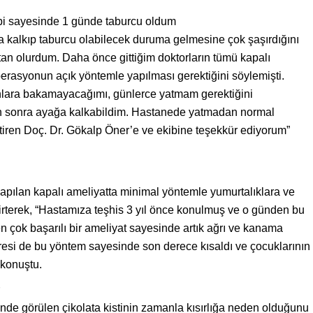
pi sayesinde 1 günde taburcu oldum
kalkıp taburcu olabilecek duruma gelmesine çok şaşırdığını
oktan olurdum. Daha önce gittiğim doktorların tümü kapalı
rasyonun açık yöntemle yapılması gerektiğini söylemişti.
onlara bakamayacağımı, günlerce yatmam gerektiğini
 sonra ayağa kalkabildim. Hastanede yatmadan normal
tiren Doç. Dr. Gökalp Öner’e ve ekibine teşekkür ediyorum”
yapılan kapalı ameliyatta minimal yöntemle yumurtalıklara ve
elirterek, “Hastamıza teşhis 3 yıl önce konulmuş ve o günden bu
n çok başarılı bir ameliyat sayesinde artık ağrı ve kanama
si de bu yöntem sayesinde son derece kısaldı ve çocuklarının
 konuştu.
nde görülen çikolata kistinin zamanla kısırlığa neden olduğunu