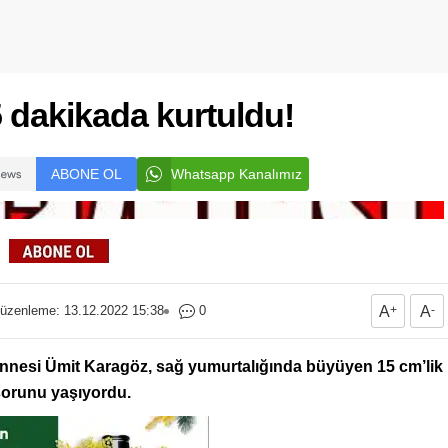
45 dakikada kurtuldu!
ABONE OL
Whatsapp Kanalımız
üzenleme: 13.12.2022 15:38
0
A
+
A
-
nnesi Ümit Karagöz, sağ yumurtalığında büyüyen 15 cm’lik
ı sorunu yaşıyordu.