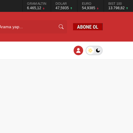
GRAM ALTIN
DOLAR
EURO
BIST 100
6.465,12
47,5935
54,9385
13.798,82