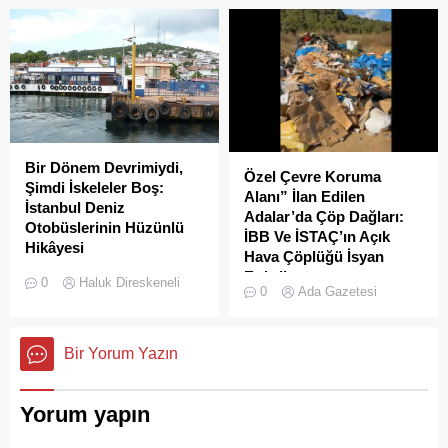
bitmek bilmiyor.
hareketlilik dikkat çekiyor.
Bir Dönem Devrimiydi,
Özel Çevre Koruma
Şimdi İskeleler Boş:
Alanı” İlan Edilen
İstanbul Deniz
Adalar’da Çöp Dağları:
Otobüslerinin Hüzünlü
İBB Ve İSTAÇ’ın Açık
Hikâyesi
Hava Çöplüğü İsyan
2000’li yılların başında
Ettirdi
0
Haluk Direskeneli
0
Ada Gazetesi
İstanbul’da deniz ulaşımı,
Adalar'da çekilen çöp
sadece bir seyahat aracı
görüntüleri pes dedirtti.
değil; Adalar ile kent
Sanılanın aksine bu çöpler
Bir Yorum Yazın
merkezi arasında kurulan
duyarsız vatandaşlar
tıkır tıkır işleyen, prestijli ve
tarafından değil; İBB, İSTAÇ
konforlu güvenli bir yaşam
ve Adalar Belediyesi eliyle
Yorum yapın
ritmiydi.
doğanın ortasına dökülüyor