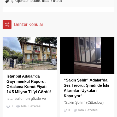
iş
,
Operatör
,
sektör
,
usta
,
Yüksek
Benzer Konular
İstanbul Adalar’da
“Sakin Şehir” Adalar’da
Gayrimenkul Raporu:
Ses Terörü: Şimdi de İski
Ortalama Konut Fiyatı
Alarmları Uykuları
14.5 Milyon TL’yi Gördü!
Kaçırıyor!
İstanbul'un en gözde ve
"Sakin Şehir" (Cittaslow)
tarihi lokasyonlarından biri
0
Ada Gazetesi
adayı olan İstanbul’un incisi
olan Adalar ilçesinde,
0
Ada Gazetesi
Adalar'da gürültü kirliliği
gayrimenkul piyasasındaki