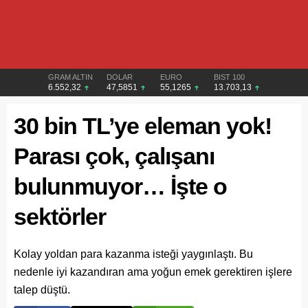
GRAM ALTIN
DOLAR
EURO
BIST 100
6.552,32
47,5851
55,1265
13.703,13
30 bin TL’ye eleman yok!
Parası çok, çalışanı
bulunmuyor… İşte o
sektörler
Kolay yoldan para kazanma isteği yaygınlaştı. Bu
nedenle iyi kazandıran ama yoğun emek gerektiren işlere
talep düştü.