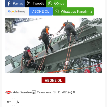
Paylaş
Tweetle
Gönder
ABONE OL
Whatsapp Kanalımız
Ada Gazetesi
Yayınlama: 14.11.2023
0
A
+
A
-