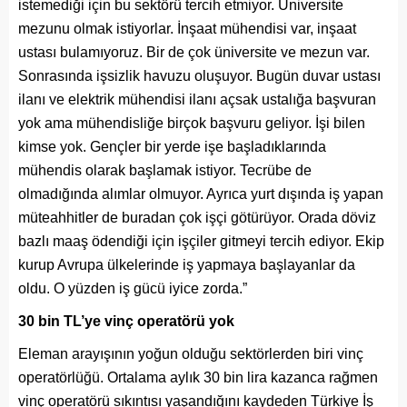
istemediği için bu sektörü tercih etmiyor. Üniversite
mezunu olmak istiyorlar. İnşaat mühendisi var, inşaat
ustası bulamıyoruz. Bir de çok üniversite ve mezun var.
Sonrasında işsizlik havuzu oluşuyor. Bugün duvar ustası
ilanı ve elektrik mühendisi ilanı açsak ustalığa başvuran
yok ama mühendisliğe birçok başvuru geliyor. İşi bilen
kimse yok. Gençler bir yerde işe başladıklarında
mühendis olarak başlamak istiyor. Tecrübe de
olmadığında alımlar olmuyor. Ayrıca yurt dışında iş yapan
müteahhitler de buradan çok işçi götürüyor. Orada döviz
bazlı maaş ödendiği için işçiler gitmeyi tercih ediyor. Ekip
kurup Avrupa ülkelerinde iş yapmaya başlayanlar da
oldu. O yüzden iş gücü iyice zorda.”
30 bin TL’ye vinç operatörü yok
Eleman arayışının yoğun olduğu sektörlerden biri vinç
operatörlüğü. Ortalama aylık 30 bin lira kazanca rağmen
vinç operatörü sıkıntısı yaşandığını kaydeden Türkiye İş