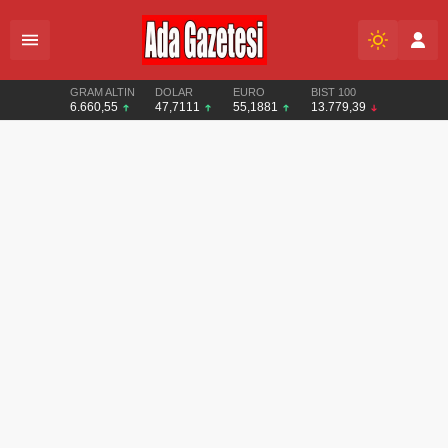
GRAM ALTIN
DOLAR
EURO
BIST 100
6.660,55
47,7111
55,1881
13.779,39