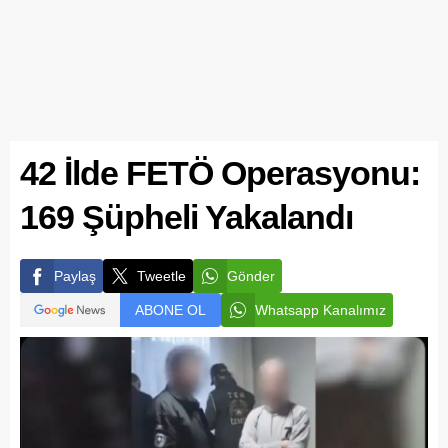
42 İlde FETÖ Operasyonu:
169 Şüpheli Yakalandı
Paylaş
Tweetle
Gönder
ABONE OL
Whatsapp Kanalımız