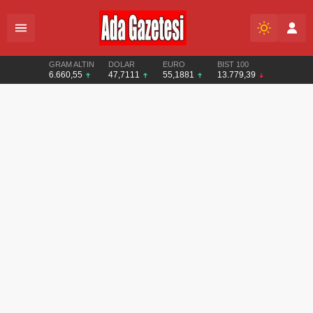
GRAM ALTIN
DOLAR
EURO
BIST 100
6.660,55
47,7111
55,1881
13.779,39