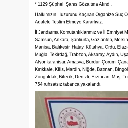
* 1129 Şüpheli Şahıs Gözaltına Alındı.
Halkımızın Huzurunu Kaçıran Organize Suç Örg
Adalete Teslim Etmeye Kararlıyız.
İl Jandarma Komutanlıklarımız ve İl Emniyet Mü
Samsun, Ankara, Şanlıurfa, Gaziantep, Mersin,
Manisa, Balıkesir, Hatay, Kütahya, Ordu, Ela
Muğla, Tekirdağ, Trabzon, Aksaray, Aydın, Uşa
Afyonkarahisar, Amasya, Burdur, Çorum, Çana
Kırıkkale, Kilis, Mardin, Niğde, Batman, Bingöl,
Zonguldak, Bilecik, Denizli, Erzincan, Muş,
754 ruhsatsız tabanca yakalandı.