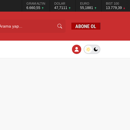
GRAM ALTIN
DOLAR
EURO
BIST 100
6.660,55
47,7111
55,1881
13.779,39