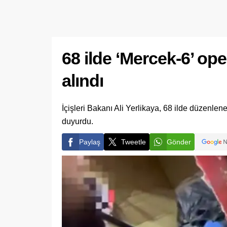
68 ilde ‘Mercek-6’ op
alındı
İçişleri Bakanı Ali Yerlikaya, 68 ilde düzenle
duyurdu.
Paylaş
Tweetle
Gönder