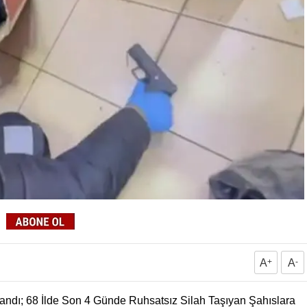
A
+
A
-
landı; 68 İlde Son 4 Günde Ruhsatsız Silah Taşıyan Şahıslara