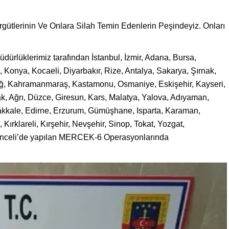
ütlerinin Ve Onlara Silah Temin Edenlerin Peşindeyiz. Onları
dürlüklerimiz tarafından İstanbul, İzmir, Adana, Bursa,
 Konya, Kocaeli, Diyarbakır, Rize, Antalya, Sakarya, Şırnak,
zığ, Kahramanmaraş, Kastamonu, Osmaniye, Eskişehir, Kayseri,
k, Ağrı, Düzce, Giresun, Kars, Malatya, Yalova, Adıyaman,
kkale, Edirne, Erzurum, Gümüşhane, Isparta, Karaman,
 Kırklareli, Kırşehir, Nevşehir, Sinop, Tokat, Yozgat,
 Tunceli’de yapılan MERCEK-6 Operasyonlarında