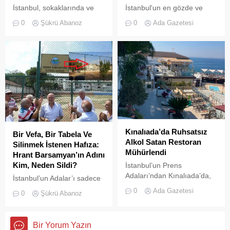
İstanbul, sokaklarında ve
İstanbul'un en gözde ve
yeşil sahalarında
tarihi lokasyonlarından biri
0
Şükrü Abanoz
0
Ada Gazetesi
yüzyıllardır biriktirdiği çok
olan Adalar ilçesinde,
kültürlü mirasıyla yaşayan
gayrimenkul piyasasındaki
devasa bir hafıza
hareketlilik dikkat çekiyor.
mekânıdır.
Kınalıada’da Ruhsatsız
Bir Vefa, Bir Tabela Ve
Alkol Satan Restoran
Silinmek İstenen Hafıza:
Mühürlendi
Hrant Barsamyan’ın Adını
Kim, Neden Sildi?
İstanbul’un Prens
Adaları’ndan Kınalıada’da,
İstanbul’un Adalar’ı sadece
Su Sporları Kulübü
vapurların yanaştığı,
0
Ada Gazetesi
0
Şükrü Abanoz
bünyesinde faaliyet
yazlıkçıların nefes aldığı
gösteren bir restoran,
toprak parçaları değildir;
ruhsatsız alkol saatğı
aynı zamanda bu şehrin çok
Bir Yorum Yazın
gereşçesiyle Adalar
kültürlü hafızası,