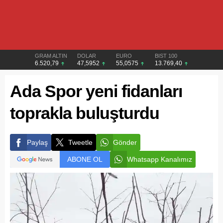
GRAM ALTIN
DOLAR
EURO
BIST 100
6.520,79
47,5952
55,0575
13.769,40
Ada Spor yeni fidanları
toprakla buluşturdu
Paylaş
Tweetle
Gönder
ABONE OL
Whatsapp Kanalımız