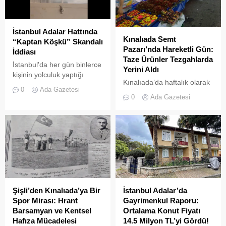
İstanbul Adalar Hattında
Kınalıada Semt
“Kaptan Köşkü” Skandalı
Pazarı’nda Hareketli Gün:
İddiası
Taze Ürünler Tezgahlarda
İstanbul'da her gün binlerce
Yerini Aldı
kişinin yolculuk yaptığı
Kınalıada’da haftalık olarak
Adalar hattında kaydedilen
0
Ada Gazetesi
kurulan semt pazarı, ada
görüntüler "bu kadarına da
0
Ada Gazetesi
sakinleri ve ziyaretçilerin
pes" dedirtti
katılımıyla her zamanki
canlılığına ulaştı.
Şişli’den Kınalıada’ya Bir
İstanbul Adalar’da
Spor Mirası: Hrant
Gayrimenkul Raporu:
Barsamyan ve Kentsel
Ortalama Konut Fiyatı
Hafıza Mücadelesi
14.5 Milyon TL’yi Gördü!