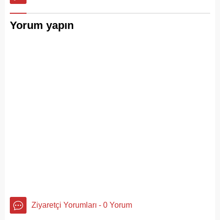
Belediyesi tarafından
hoşgörünün ve ortak
mühürlendi.
yaşamın en canlı
Yorum yapın
tanıklarıdır.
Ziyaretçi Yorumları - 0 Yorum