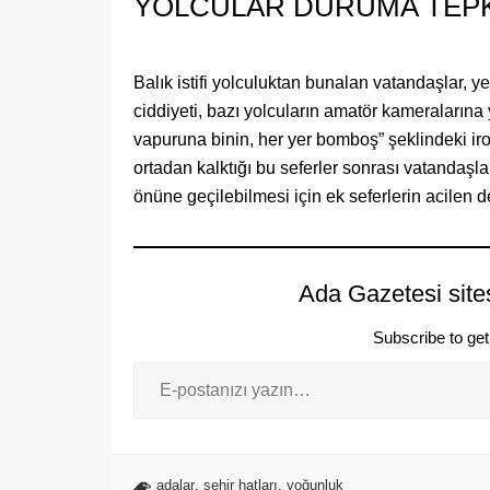
​YOLCULAR DURUMA TEPK
​Balık istifi yolculuktan bunalan vatandaşlar, 
ciddiyeti, bazı yolcuların amatör kameraların
vapuruna binin, her yer bomboş” şeklindeki iro
ortadan kalktığı bu seferler sonrası vatandaş
önüne geçilebilmesi için ek seferlerin acilen d
Ada Gazetesi site
Subscribe to get 
adalar
,
şehir hatları
,
yoğunluk