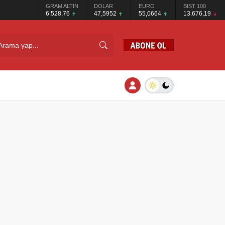
GRAM ALTIN
DOLAR
EURO
BIST 100
6.528,76
47,5952
55,0664
13.676,19