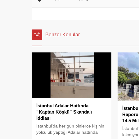
Benzer Konular
İstanbul Adalar Hattında
İstanbu
“Kaptan Köşkü” Skandalı
Raporu:
İddiası
14.5 Mi
İstanbul'da her gün binlerce kişinin
İstanbul
yolculuk yaptığı Adalar hattında
lokasyon
kaydedilen görüntüler "bu kadarına