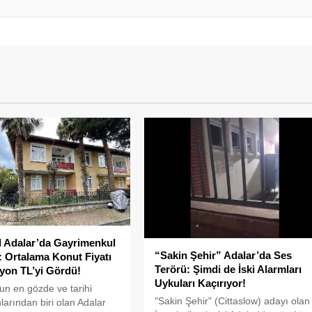
l Adalar’da Gayrimenkul
“Sakin Şehir” Adalar’da Ses
 Ortalama Konut Fiyatı
Terörü: Şimdi de İski Alarmları
lyon TL’yi Gördü!
Uykuları Kaçırıyor!
'un en gözde ve tarihi
"Sakin Şehir" (Cittaslow) adayı olan
larından biri olan Adalar