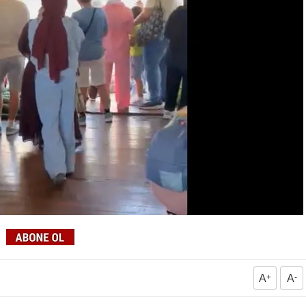
A
+
A
-