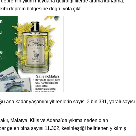
epremin yıkım meydana getirdiği illerde arama kurtarma,
ekibi deprem bölgesine doğru yola çıktı.
u ana kadar yaşamını yitirenlerin sayısı 3 bin 381, yaralı sayısı
akır, Malatya, Kilis ve Adana’da yıkıma neden olan
gelen bina sayısı 11.302, kesinleştiği belirlenen yıkılmış