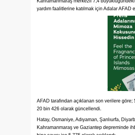
Kahramanmaraş merkezli 7,4 büyüklüğündeki d
yardım faalitlerine katılmak için Adalar AFAD 
AFAD tarafından açıklanan son verilere göre; Ş
20 bin 426 olarak güncellendi.
Hatay, Osmaniye, Adıyaman, Şanlıurfa, Diyarb
Kahramanmaraş ve Gaziantep depreminde ihbar 