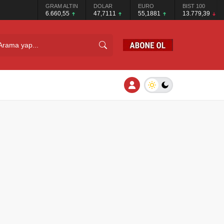
GRAM ALTIN
DOLAR
EURO
BIST 100
6.660,55
47,7111
55,1881
13.779,39