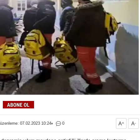
üzenleme: 07.02.2023 10:24
0
A
+
A
-