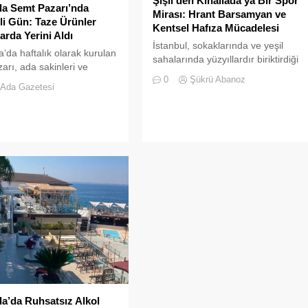
Şişli’den Kınalıada’ya Bir Spor
da Semt Pazarı’nda
Mirası: Hrant Barsamyan ve
li Gün: Taze Ürünler
Kentsel Hafıza Mücadelesi
arda Yerini Aldı
İstanbul, sokaklarında ve yeşil
a’da haftalık olarak kurulan
sahalarında yüzyıllardır biriktirdiği
arı, ada sakinleri ve
çok kültürlü mirasıyla yaşayan
0
Şükrü Abanoz
lerin katılımıyla her
devasa bir hafıza mekânıdır.
Ada Gazetesi
canlılığına ulaştı.
da’da Ruhsatsız Alkol