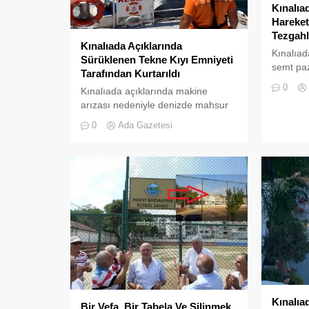
Kınalıa
Hareket
Tezgahl
Kınalıada Açıklarında
Kınalıad
Sürüklenen Tekne Kıyı Emniyeti
semt paz
Tarafından Kurtarıldı
ziyaretçi
0
Kınalıada açıklarında makine
zamanki 
arızası nedeniyle denizde mahsur
kalan bir tekne, Kıyı Emniyeti Genel
0
Ada Gazetesi
Müdürlüğü (KEGM) ekiplerinin
zamanında müdahalesiyle
kurtarıldı.
Kınalıa
Bir Vefa, Bir Tabela Ve Silinmek