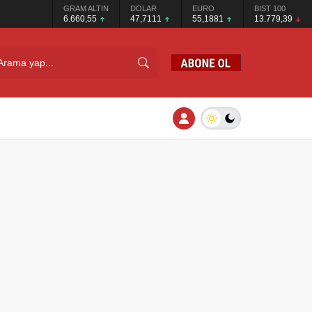
GRAM ALTIN
DOLAR
EURO
BIST 100
6.660,55
47,7111
55,1881
13.779,39