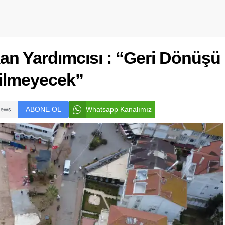
an Yardımcısı : “Geri Dönüşü
rilmeyecek”
ABONE OL
Whatsapp Kanalımız