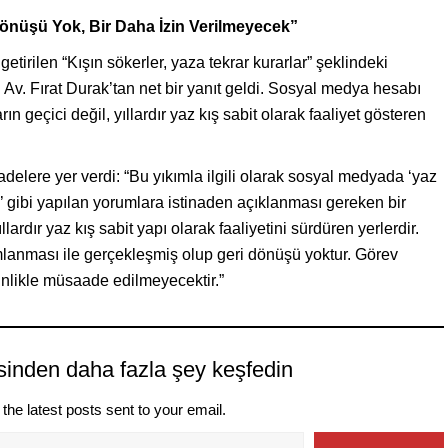
önüşü Yok, Bir Daha İzin Verilmeyecek”
tirilen “Kışın sökerler, yaza tekrar kurarlar” şeklindeki
 Av. Fırat Durak’tan net bir yanıt geldi. Sosyal medya hesabı
 geçici değil, yıllardır yaz kış sabit olarak faaliyet gösteren
elere yer verdi: “Bu yıkımla ilgili olarak sosyal medyada ‘yaz
ir’ gibi yapılan yorumlara istinaden açıklanması gereken bir
ardır yaz kış sabit yapı olarak faaliyetini sürdüren yerlerdir.
amlanması ile gerçekleşmiş olup geri dönüşü yoktur. Görev
inlikle müsaade edilmeyecektir.”
sinden daha fazla şey keşfedin
the latest posts sent to your email.