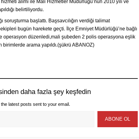
 hizmeti alımı ile Mali Hizmetler Müdürlüğü’nün 2010 yılı ve
ldığı belirtiliyordu.
ı soruşturma başlattı. Başsavcılığın verdiği talimat
ekipleri bugün harekete geçti. İlçe Emniyet Müdürlüğü’ne bağlı
’ne operasyon düzenledi,mali şubeden 2 polis operasyona eşlik
ün birimlerde arama yapıldı.(şükrü ABANOZ)
sinden daha fazla şey keşfedin
the latest posts sent to your email.
ABONE OL