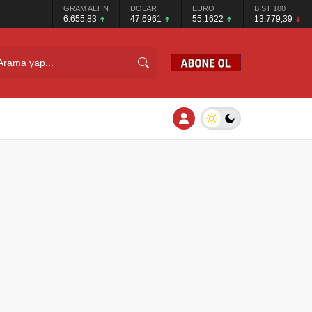
GRAM ALTIN
DOLAR
EURO
BIST 100
6.655,83
47,6961
55,1622
13.779,39