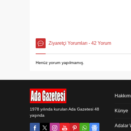
Ziyaretçi Yorumları - 42 Yorum
Henüz yorum yapılmamış.
Hakkım
1978 yılında kurulan Ada Gazetesi 48
Künye
yaşında
Adalar