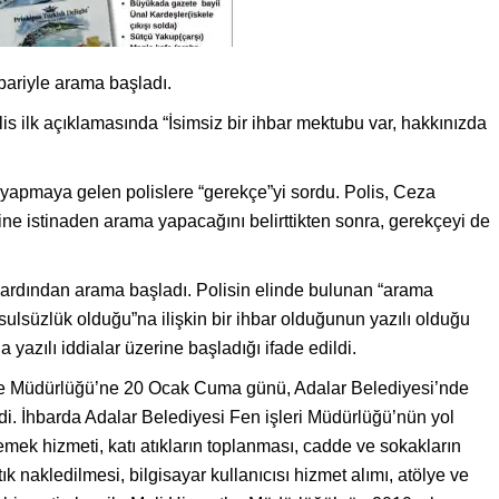
bariyle arama başladı.
olis ilk açıklamasında “İsimsiz bir ihbar mektubu var, hakkınızda
apmaya gelen polislere “gerekçe”yi sordu. Polis, Ceza
 istinaden arama yapacağını belirttikten sonra, gerekçeyi de
 ardından arama başladı. Polisin elinde bulunan “arama
ulsüzlük olduğu”na ilişkin bir ihbar olduğunun yazılı olduğu
a yazılı iddialar üzerine başladığı ifade edildi.
e Müdürlüğü’ne 20 Ocak Cuma günü, Adalar Belediyesi’nde
di. İhbarda Adalar Belediyesi Fen işleri Müdürlüğü’nün yol
ek hizmeti, katı atıkların toplanması, cadde ve sokakların
tık nakledilmesi, bilgisayar kullanıcısı hizmet alımı, atölye ve