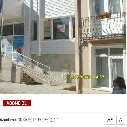
üzenleme: 10.05.2012 16:25
42
A
+
A
-