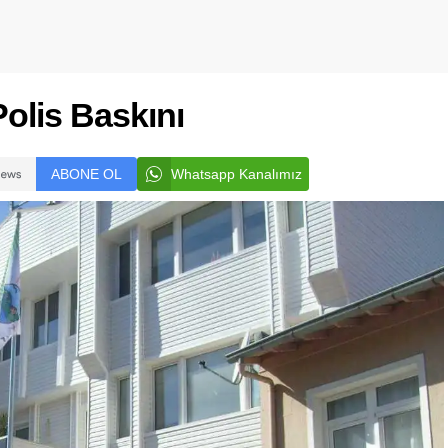
olis Baskını
ABONE OL
Whatsapp Kanalımız