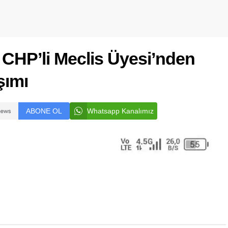
 CHP’li Meclis Üyesi’nden
şımı
ABONE OL
Whatsapp Kanalımız