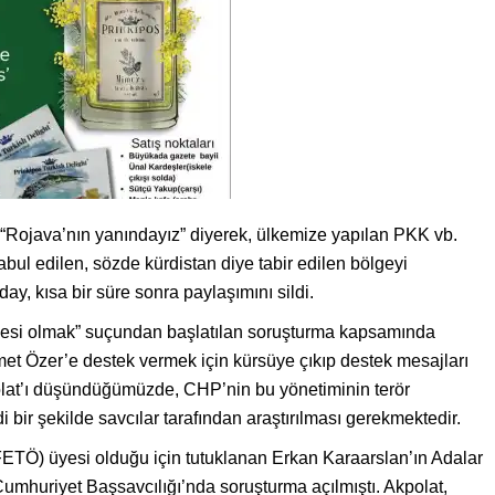
 “Rojava’nın yanındayız” diyerek, ülkemize yapılan PKK vb.
kabul edilen, sözde kürdistan diye tabir edilen bölgeyi
y, kısa bir süre sonra paylaşımını sildi.
üyesi olmak” suçundan başlatılan soruşturma kapsamında
et Özer’e destek vermek için kürsüye çıkıp destek mesajları
olat’ı düşündüğümüzde, CHP’nin bu yönetiminin terör
di bir şekilde savcılar tarafından araştırılması gerekmektedir.
(FETÖ) üyesi olduğu için tutuklanan Erkan Karaarslan’ın Adalar
 Cumhuriyet Başsavcılığı’nda soruşturma açılmıştı. Akpolat,