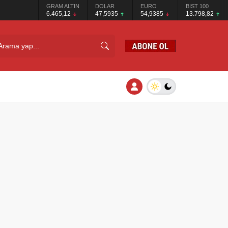
GRAM ALTIN
DOLAR
EURO
BIST 100
6.465,12
47,5935
54,9385
13.798,82