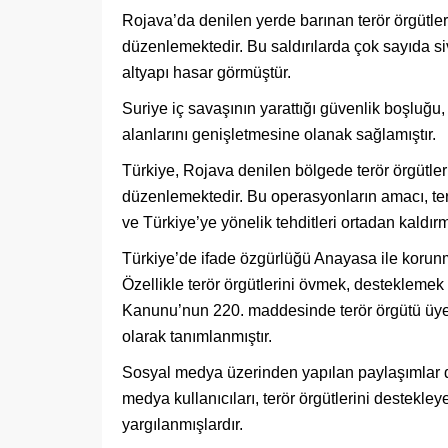
Rojava’da denilen yerde barınan terör örgütleri, 
düzenlemektedir. Bu saldırılarda çok sayıda siv
altyapı hasar görmüştür.
Suriye iç savaşının yarattığı güvenlik boşluğu,
alanlarını genişletmesine olanak sağlamıştır.
Türkiye, Rojava denilen bölgede terör örgütler
düzenlemektedir. Bu operasyonların amacı, terö
ve Türkiye’ye yönelik tehditleri ortadan kaldırm
Türkiye’de ifade özgürlüğü Anayasa ile korunmak
Özellikle terör örgütlerini övmek, desteklem
Kanunu’nun 220. maddesinde terör örgütü üye
olarak tanımlanmıştır.
Sosyal medya üzerinden yapılan paylaşımlar d
medya kullanıcıları, terör örgütlerini destekl
yargılanmışlardır.