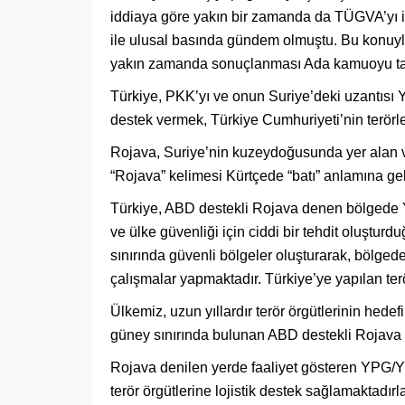
iddiaya göre yakın bir zamanda da TÜGVA’yı i
ile ulusal basında gündem olmuştu. Bu konuyla
yakın zamanda sonuçlanması Ada kamuoyu ta
Türkiye, PKK’yı ve onun Suriye’deki uzantısı 
destek vermek, Türkiye Cumhuriyeti’nin terörl
Rojava, Suriye’nin kuzeydoğusunda yer alan ve
“Rojava” kelimesi Kürtçede “batı” anlamına gel
Türkiye, ABD destekli Rojava denen bölgede Y
ve ülke güvenliği için ciddi bir tehdit oluştu
sınırında güvenli bölgeler oluşturarak, bölgede
çalışmalar yapmaktadır. Türkiye’ye yapılan ter
Ülkemiz, uzun yıllardır terör örgütlerinin hedef
güney sınırında bulunan ABD destekli Rojava
Rojava denilen yerde faaliyet gösteren YPG/YPJ
terör örgütlerine lojistik destek sağlamaktadırla