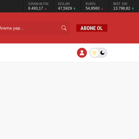
GRAM ALTIN
DOLAR
EURO
BIST 100
6.493,17
47,5929
54,9560
13.798,82