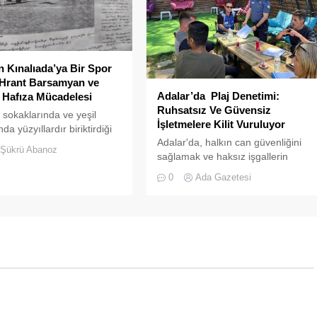
en Kınalıada’ya Bir Spor
 Hrant Barsamyan ve
Adalar’da Plaj Denetimi:
 Hafıza Mücadelesi
Ruhsatsız Ve Güvensiz
, sokaklarında ve yeşil
İşletmelere Kilit Vuruluyor
da yüzyıllardır biriktirdiği
Adalar'da, halkın can güvenliğini
ürlü mirasıyla yaşayan
Şükrü Abanoz
sağlamak ve haksız işgallerin
ir hafıza mekânıdır.
önüne geçmek amacıyla geniş
0
Ada Gazetesi
çaplı bir denetim operasyonu
başlatıldı.