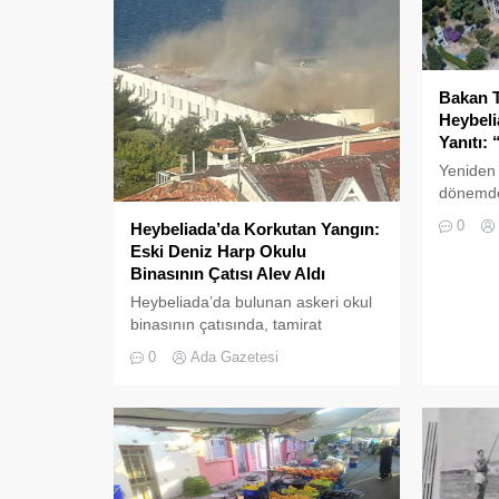
Bakan T
Heybel
Yanıtı: 
Yeniden 
dönemde
tartışıl
0
Heybeliada’da Korkutan Yangın:
Okulu, 
Eski Deniz Harp Okulu
Binasının Çatısı Alev Aldı
Heybeliada’da bulunan askeri okul
binasının çatısında, tamirat
çalışmaları sırasında yangın çıktı.
0
Ada Gazetesi
Gökyüzünü kaplayan yoğun duman
paniğe neden olurken, itfaiye
ekipleri yangına hızla müdahale
etti.