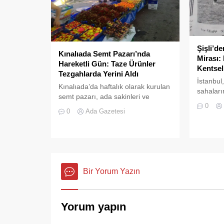
Şişli’d
Kınalıada Semt Pazarı’nda
Mirası:
Hareketli Gün: Taze Ürünler
Kentsel
Tezgahlarda Yerini Aldı
İstanbul
Kınalıada’da haftalık olarak kurulan
sahaların
semt pazarı, ada sakinleri ve
çok kült
0
ziyaretçilerin katılımıyla her
devasa b
0
Ada Gazetesi
zamanki canlılığına ulaştı.
Bir Yorum Yazın
Yorum yapın