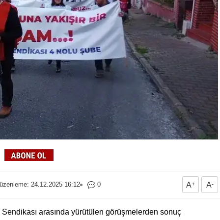
üzenleme: 24.12.2025 16:12
0
A
+
A
-
 Sendikası arasında yürütülen görüşmelerden sonuç