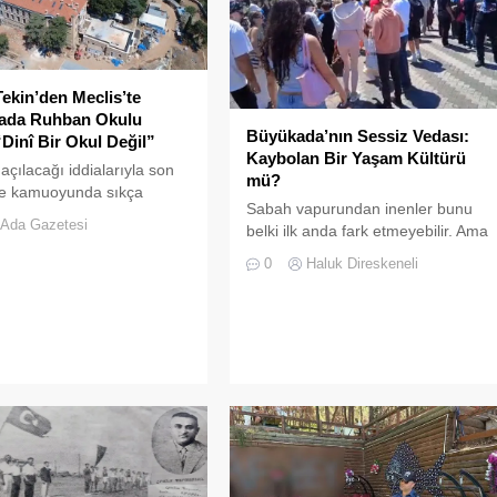
ekin’den Meclis’te
iada Ruhban Okulu
Büyükada’nın Sessiz Vedası:
“Dinî Bir Okul Değil”
Kaybolan Bir Yaşam Kültürü
açılacağı iddialarıyla son
mü?
 kamuoyunda sıkça
Sabah vapurundan inenler bunu
an Heybeliada Ruhban
Ada Gazetesi
belki ilk anda fark etmeyebilir. Ama
TBMM gündemine taşındı
Büyükada’yı elli, altmış yıldır
0
Haluk Direskeneli
tanıyanlar bilir; adanın sesi ve
adımları değişti