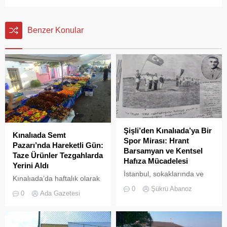
Benzer Konular
Şişli’den Kınalıada’ya Bir
Kınalıada Semt
Spor Mirası: Hrant
Pazarı’nda Hareketli Gün:
Barsamyan ve Kentsel
Taze Ürünler Tezgahlarda
Hafıza Mücadelesi
Yerini Aldı
İstanbul, sokaklarında ve
Kınalıada’da haftalık olarak
yeşil sahalarında
kurulan semt pazarı, ada
0
Şükrü Abanoz
0
Ada Gazetesi
yüzyıllardır biriktirdiği çok
sakinleri ve ziyaretçilerin
kültürlü mirasıyla yaşayan
katılımıyla her zamanki
devasa bir hafıza
canlılığına ulaştı.
mekânıdır.