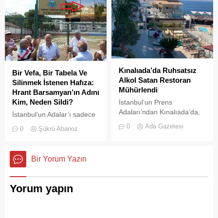
Kınalıada’da Ruhsatsız
Bir Vefa, Bir Tabela Ve
Alkol Satan Restoran
Silinmek İstenen Hafıza:
Mühürlendi
Hrant Barsamyan’ın Adını
Kim, Neden Sildi?
İstanbul’un Prens
Adaları’ndan Kınalıada’da,
İstanbul’un Adalar’ı sadece
Su Sporları Kulübü
vapurların yanaştığı,
0
Ada Gazetesi
0
Şükrü Abanoz
bünyesinde faaliyet
yazlıkçıların nefes aldığı
gösteren bir restoran,
toprak parçaları değildir;
ruhsatsız alkol saatğı
aynı zamanda bu şehrin çok
Bir Yorum Yazın
gereşçesiyle Adalar
kültürlü hafızası,
Belediyesi tarafından
hoşgörünün ve ortak
mühürlendi.
yaşamın en canlı
Yorum yapın
tanıklarıdır.