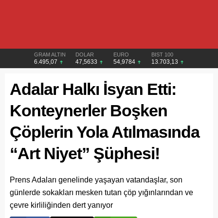
GRAM ALTIN
DOLAR
EURO
BIST 100
6.495,07
47,5633
54,9784
13.703,13
Adalar Halkı İsyan Etti:
Konteynerler Boşken
Çöplerin Yola Atılmasında
“Art Niyet” Şüphesi!
Prens Adaları genelinde yaşayan vatandaşlar, son
günlerde sokakları mesken tutan çöp yığınlarından ve
çevre kirliliğinden dert yanıyor