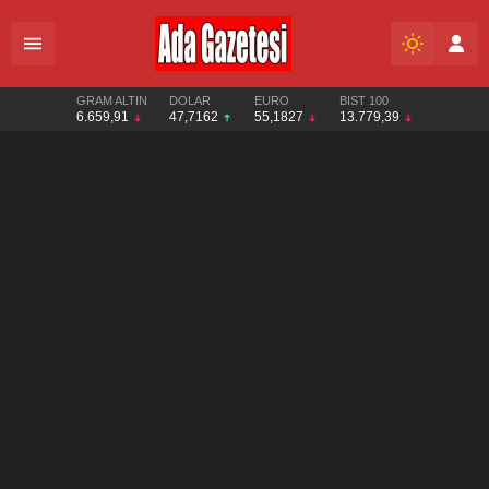
GRAM ALTIN
DOLAR
EURO
BIST 100
6.659,91
47,7162
55,1827
13.779,39