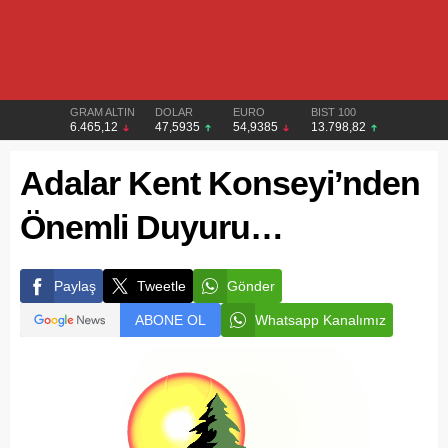
GRAM ALTIN
DOLAR
EURO
BIST 100
6.465,12
47,5935
54,9385
13.798,82
Adalar Kent Konseyi’nden
Önemli Duyuru…
Paylaş
Tweetle
Gönder
ABONE OL
Whatsapp Kanalımız