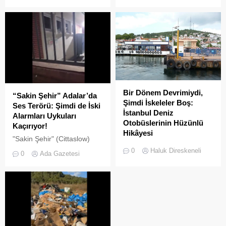
pes" dedirtti
gayrimenkul piyasasındaki
hareketlilik dikkat çekiyor.
Bir Dönem Devrimiydi,
“Sakin Şehir” Adalar’da
Şimdi İskeleler Boş:
Ses Terörü: Şimdi de İski
İstanbul Deniz
Alarmları Uykuları
Otobüslerinin Hüzünlü
Kaçırıyor!
Hikâyesi
"Sakin Şehir" (Cittaslow)
2000’li yılların başında
adayı olan İstanbul’un incisi
0
Haluk Direskeneli
0
Ada Gazetesi
İstanbul’da deniz ulaşımı,
Adalar'da gürültü kirliliği
sadece bir seyahat aracı
bitmek bilmiyor.
değil; Adalar ile kent
merkezi arasında kurulan
tıkır tıkır işleyen, prestijli ve
konforlu güvenli bir yaşam
ritmiydi.