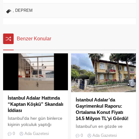
,
DEPREM
Benzer Konular
İstanbul Adalar Hattında
İstanbul Adalar’da
“Kaptan Köşkü” Skandalı
Gayrimenkul Raporu:
İddiası
Ortalama Konut Fiyatı
İstanbul'da her gün binlerce
14.5 Milyon TL’yi Gördü!
kişinin yolculuk yaptığı
İstanbul'un en gözde ve
Adalar hattında kaydedilen
tarihi lokasyonlarından biri
0
Ada Gazetesi
0
Ada Gazetesi
görüntüler "bu kadarına da
olan Adalar ilçesinde,