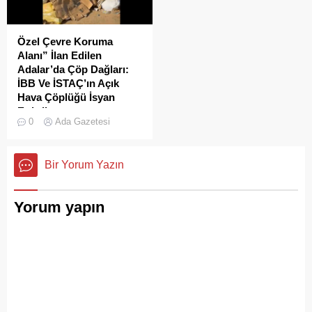
Özel Çevre Koruma
Alanı” İlan Edilen
Adalar’da Çöp Dağları:
İBB Ve İSTAÇ’ın Açık
Hava Çöplüğü İsyan
Ettirdi
0
Ada Gazetesi
Adalar'da çekilen çöp
görüntüleri pes dedirtti.
Sanılanın aksine bu çöpler
Bir Yorum Yazın
duyarsız vatandaşlar
tarafından değil; İBB, İSTAÇ
ve Adalar Belediyesi eliyle
Yorum yapın
doğanın ortasına dökülüyor