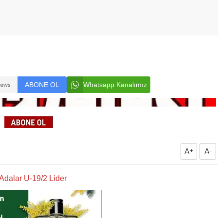
ABONE OL
Whatsapp Kanalımız
A
+
A
-