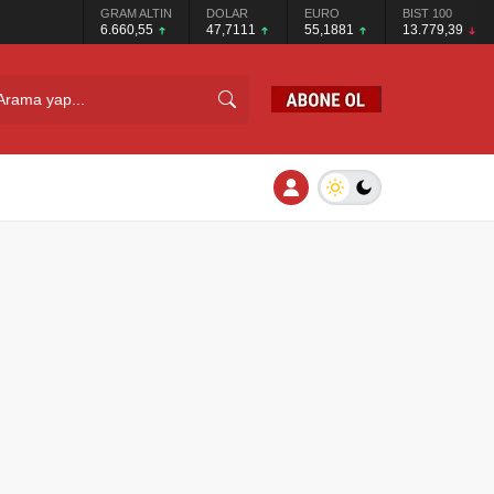
GRAM ALTIN
DOLAR
EURO
BIST 100
6.660,55
47,7111
55,1881
13.779,39