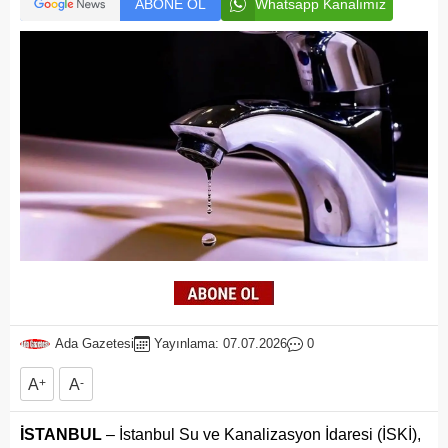
ABONE OL
Whatsapp Kanalımız
Ada Gazetesi
Yayınlama: 07.07.2026
0
A
+
A
-
İSTANBUL
– İstanbul Su ve Kanalizasyon İdaresi (İSKİ),