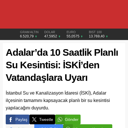
GRAM ALTIN
DOLAR
EURO
BIST 100
6.520,79
47,5952
55,0575
13.769,40
Adalar’da 10 Saatlik Planlı
Su Kesintisi: İSKİ’den
Vatandaşlara Uyarı
İstanbul Su ve Kanalizasyon İdaresi (İSKİ), Adalar
ilçesinin tamamını kapsayacak planlı bir su kesintisi
yapılacağını duyurdu.
Paylaş
Tweetle
Gönder