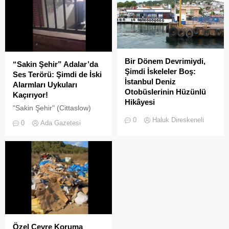
Bir Dönem Devrimiydi,
“Sakin Şehir” Adalar’da
Şimdi İskeleler Boş:
Ses Terörü: Şimdi de İski
İstanbul Deniz
Alarmları Uykuları
Otobüslerinin Hüzünlü
Kaçırıyor!
Hikâyesi
"Sakin Şehir" (Cittaslow)
2000’li yılların başında
adayı olan İstanbul’un incisi
0
Haluk Direskeneli
0
Ada Gazetesi
İstanbul’da deniz ulaşımı,
Adalar'da gürültü kirliliği
sadece bir seyahat aracı
bitmek bilmiyor.
değil; Adalar ile kent
merkezi arasında kurulan
tıkır tıkır işleyen, prestijli ve
konforlu güvenli bir yaşam
ritmiydi.
Özel Çevre Koruma