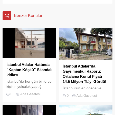
Benzer Konular
İstanbul Adalar Hattında
İstanbul Adalar’da
“Kaptan Köşkü” Skandalı
Gayrimenkul Raporu:
İddiası
Ortalama Konut Fiyatı
İstanbul'da her gün binlerce
14.5 Milyon TL’yi Gördü!
kişinin yolculuk yaptığı
İstanbul'un en gözde ve
Adalar hattında kaydedilen
tarihi lokasyonlarından biri
0
Ada Gazetesi
0
Ada Gazetesi
görüntüler "bu kadarına da
olan Adalar ilçesinde,
pes" dedirtti
gayrimenkul piyasasındaki
hareketlilik dikkat çekiyor.