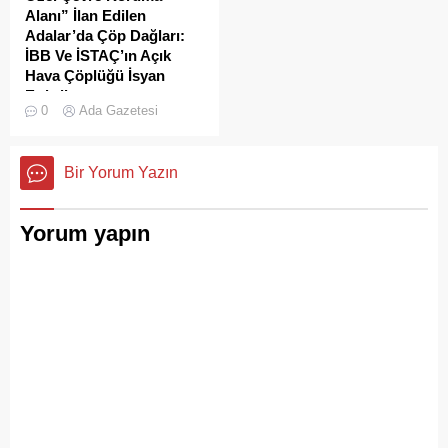
Alanı” İlan Edilen
Adalar’da Çöp Dağları:
İBB Ve İSTAÇ’ın Açık
Hava Çöplüğü İsyan
Ettirdi
0
Ada Gazetesi
Adalar'da çekilen çöp
görüntüleri pes dedirtti.
Sanılanın aksine bu çöpler
Bir Yorum Yazın
duyarsız vatandaşlar
tarafından değil; İBB, İSTAÇ
ve Adalar Belediyesi eliyle
Yorum yapın
doğanın ortasına dökülüyor