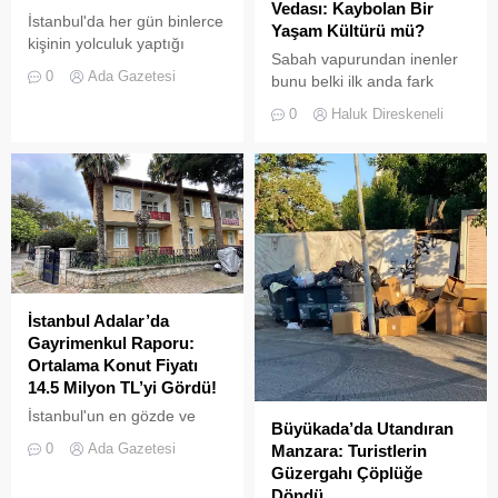
Vedası: Kaybolan Bir
İstanbul'da her gün binlerce
Yaşam Kültürü mü?
kişinin yolculuk yaptığı
Sabah vapurundan inenler
Adalar hattında kaydedilen
0
Ada Gazetesi
bunu belki ilk anda fark
görüntüler "bu kadarına da
etmeyebilir. Ama
pes" dedirtti
0
Haluk Direskeneli
Büyükada’yı elli, altmış yıldır
tanıyanlar bilir; adanın sesi
ve adımları değişti
İstanbul Adalar’da
Gayrimenkul Raporu:
Ortalama Konut Fiyatı
14.5 Milyon TL’yi Gördü!
İstanbul'un en gözde ve
Büyükada’da Utandıran
tarihi lokasyonlarından biri
0
Ada Gazetesi
Manzara: Turistlerin
olan Adalar ilçesinde,
Güzergahı Çöplüğe
gayrimenkul piyasasındaki
Döndü