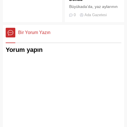
hareketlilik dikkat çekiyor.
Büyükada’da, yaz aylarının
gelmesiyle birlikte artan
0
Ada Gazetesi
ziyaretçi yoğunluğu, temizlik
ve çöp toplama
hizmetlerindeki aksaklıkları
Bir Yorum Yazın
bir kez daha gözler önüne
serdi.
Yorum yapın