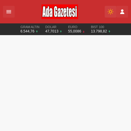
GRAM ALTIN
DOLAR
EURO
BIST 100
6.544,76
47,7013
55,0086
13.798,82