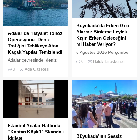
Büyükada’da Erken Göç
Alarmı: Binlerce Leylek
Adalar’da ‘Hayalet Tonoz’
Kışın Erken Geleceğini
Operasyonu: Deniz
mi Haber Veriyor?
Trafiğini Tehlikeye Atan
Kaçak Yapılar Temizlendi
6 Ağustos 2026 Perşembe
günü öğle saatlerinde, saat
Adalar çevresinde, deniz
0
Haluk Direskeneli
14:00 sularında Büyükada
trafiğini tehlikeye sokan ve
0
Ada Gazetesi
semalarında doğanın en
çevre kirliliğine neden olan
görkemli görsel
usulsüz tonozlara yönelik
şölenlerinden biri yaşandı.
geniş çaplı bir temizlik ve
denetim operasyonu
gerçekleştirildi.
İstanbul Adalar Hattında
“Kaptan Köşkü” Skandalı
Büyükada’nın Sessiz
İddiası