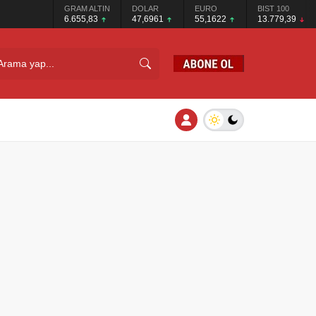
GRAM ALTIN
DOLAR
EURO
BIST 100
6.655,83
47,6961
55,1622
13.779,39