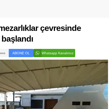
mezarlıklar çevresinde
a başlandı
ABONE OL
Whatsapp Kanalımız