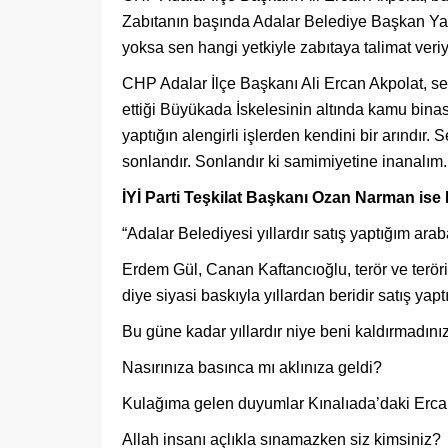
Zabıtanın başında Adalar Belediye Başkan Yard
yoksa sen hangi yetkiyle zabıtaya talimat ver
CHP Adalar İlçe Başkanı Ali Ercan Akpolat, s
ettiği Büyükada İskelesinin altında kamu binası
yaptığın alengirli işlerden kendini bir arındır. 
sonlandır. Sonlandır ki samimiyetine inanalım.
İYİ Parti Teşkilat Başkanı Ozan Narman is
“Adalar Belediyesi yıllardır satış yaptığım ar
Erdem Gül, Canan Kaftancıoğlu, terör ve terö
diye siyasi baskıyla yıllardan beridir satış ya
Bu güne kadar yıllardır niye beni kaldırmadını
Nasırınıza basınca mı aklınıza geldi?
Kulağıma gelen duyumlar Kınalıada’daki Ercan
Allah insanı açlıkla sınamazken siz kimsiniz?