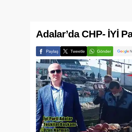
Adalar’da CHP- İYİ Pa
Paylaş
Tweetle
Gönder