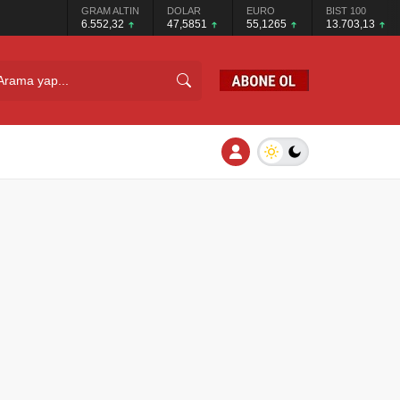
GRAM ALTIN
DOLAR
EURO
BIST 100
6.552,32
47,5851
55,1265
13.703,13