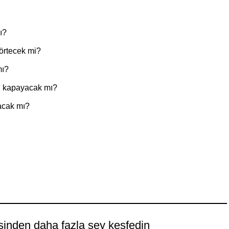
ı?
örtecek mi?
mı?
u kapayacak mı?
acak mı?
sinden daha fazla şey keşfedin