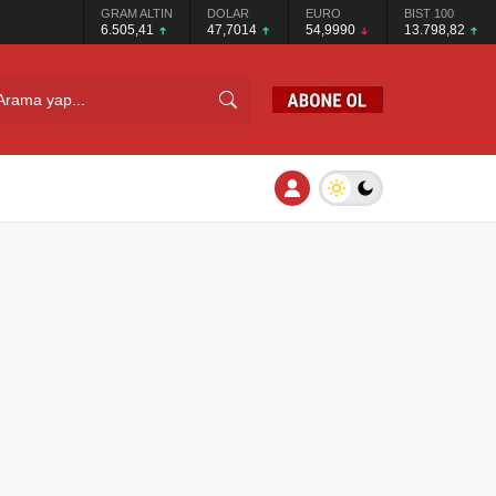
GRAM ALTIN
DOLAR
EURO
BIST 100
6.505,41
47,7014
54,9990
13.798,82