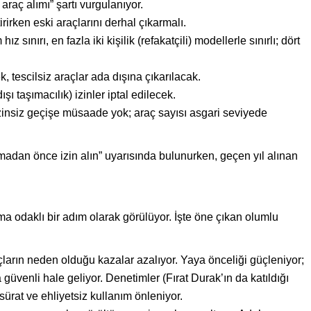
araç alımı” şartı vurgulanıyor.
rirken eski araçlarını derhal çıkarmalı.
z sınırı, en fazla iki kişilik (refakatçili) modellerle sınırlı; dört
tescilsiz araçlar ada dışına çıkarılacak.
şı taşımacılık) izinler iptal edilecek.
izinsiz geçişe müsaade yok; araç sayısı asgari seviyede
dan önce izin alın” uyarısında bulunurken, geçen yıl alınan
a odaklı bir adım olarak görülüyor. İşte öne çıkan olumlu
açların neden olduğu kazalar azalıyor. Yaya önceliği güçleniyor;
a güvenli hale geliyor. Denetimler (Fırat Durak’ın da katıldığı
sürat ve ehliyetsiz kullanım önleniyor.