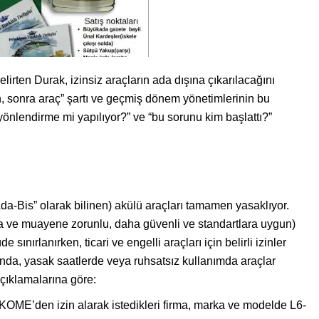
irten Durak, izinsiz araçların ada dışına çıkarılacağını
in, sonra araç” şartı ve geçmiş dönem yönetimlerinin bu
yönlendirme mi yapılıyor?” ve “bu sorunu kim başlattı?”
“Ada-Bis” olarak bilinen) akülü araçları tamamen yasaklıyor.
laka ve muayene zorunlu, daha güvenli ve standartlara uygun)
 sınırlanırken, ticari ve engelli araçları için belirli izinler
arında, yasak saatlerde veya ruhsatsız kullanımda araçlar
 açıklamalarına göre:
KOME’den izin alarak istedikleri firma, marka ve modelde L6-