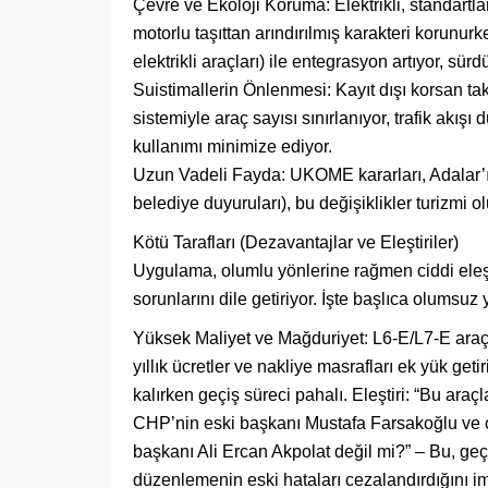
Çevre ve Ekoloji Koruma: Elektrikli, standartla
motorlu taşıttan arındırılmış karakteri korunurk
elektrikli araçları) ile entegrasyon artıyor, sürdü
Suistimallerin Önlenmesi: Kayıt dışı korsan taks
sistemiyle araç sayısı sınırlanıyor, trafik akışı 
kullanımı minimize ediyor.
Uzun Vadeli Fayda: UKOME kararları, Adalar’ı 
belediye duyuruları), bu değişiklikler turizmi ol
Kötü Tarafları (Dezavantajlar ve Eleştiriler)
Uygulama, olumlu yönlerine rağmen ciddi eleşti
sorunlarını dile getiriyor. İşte başlıca olumsuz y
Yüksek Maliyet ve Mağduriyet: L6-E/L7-E araç
yıllık ücretler ve nakliye masrafları ek yük get
kalırken geçiş süreci pahalı. Eleştiri: “Bu araç
CHP’nin eski başkanı Mustafa Farsakoğlu ve 
başkanı Ali Ercan Akpolat değil mi?” – Bu, g
düzenlemenin eski hataları cezalandırdığını im