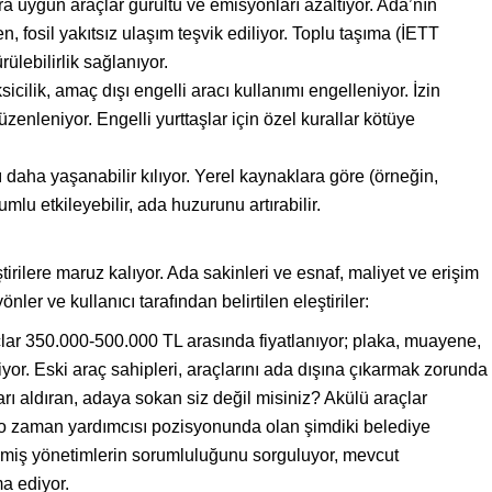
ra uygun araçlar gürültü ve emisyonları azaltıyor. Ada’nın
en, fosil yakıtsız ulaşım teşvik ediliyor. Toplu taşıma (İETT
rülebilirlik sağlanıyor.
icilik, amaç dışı engelli aracı kullanımı engelleniyor. İzin
düzenleniyor. Engelli yurttaşlar için özel kurallar kötüye
daha yaşanabilir kılıyor. Yerel kaynaklara göre (örneğin,
umlu etkileyebilir, ada huzurunu artırabilir.
rilere maruz kalıyor. Ada sakinleri ve esnaf, maliyet ve erişim
önler ve kullanıcı tarafından belirtilen eleştiriler:
lar 350.000-500.000 TL arasında fiyatlanıyor; plaka, muayene,
iriyor. Eski araç sahipleri, araçlarını ada dışına çıkarmak zorunda
ları aldıran, adaya sokan siz değil misiniz? Akülü araçlar
o zaman yardımcısı pozisyonunda olan şimdiki belediye
eçmiş yönetimlerin sorumluluğunu sorguluyor, mevcut
a ediyor.