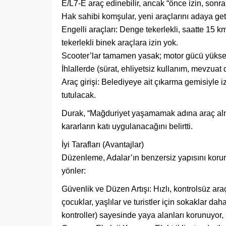
E/L7-E araç edinebilir, ancak “önce izin, sonra 
Hak sahibi komşular, yeni araçlarını adaya geti
Engelli araçları: Denge tekerlekli, saatte 15 km hı
tekerlekli binek araçlara izin yok.
Scooter’lar tamamen yasak; motor gücü yüksek, 
İhlallerde (sürat, ehliyetsiz kullanım, mevzuat dı
Araç girişi: Belediyeye ait çıkarma gemisiyle 
tutulacak.
Durak, “Mağduriyet yaşamamak adına araç alma
kararların katı uygulanacağını belirtti.
İyi Tarafları (Avantajlar)
Düzenleme, Adalar’ın benzersiz yapısını korum
yönler:
Güvenlik ve Düzen Artışı: Hızlı, kontrolsüz ar
çocuklar, yaşlılar ve turistler için sokaklar dah
kontroller) sayesinde yaya alanları korunuyor, 