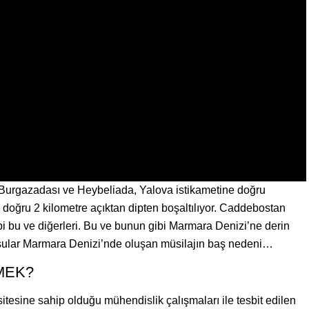
a, Burgazadası ve Heybeliada, Yalova istikametine doğru
e doğru 2 kilometre açıktan dipten boşaltılıyor. Caddebostan
bi bu ve diğerleri. Bu ve bunun gibi Marmara Denizi’ne derin
ık sular Marmara Denizi’nde oluşan müsilajın baş nedeni…
MEK?
asitesine sahip olduğu mühendislik çalışmaları ile tesbit edilen