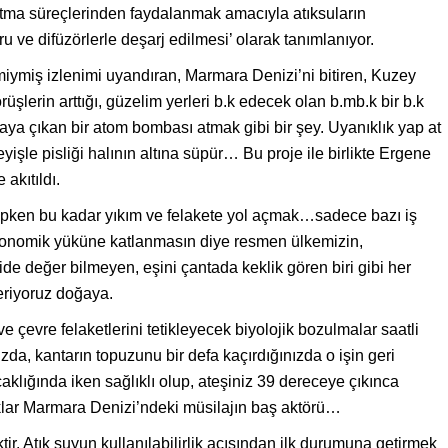
rıtma süreçlerinden faydalanmak amacıyla atıksuların
ru ve difüzörlerle deşarj edilmesi’ olarak tanımlanıyor.
iymiş izlenimi uyandıran, Marmara Denizi’ni bitiren, Kuzey
şlerin arttığı, güzelim yerleri b.k edecek olan b.mb.k bir b.k
taya çıkan bir atom bombası atmak gibi bir şey. Uyanıklık yap at
eyişle pisliği halının altına süpür… Bu proje ile birlikte Ergene
akıtıldı.
hipken bu kadar yıkım ve felakete yol açmak…sadece bazı iş
 ekonomik yüküne katlanmasın diye resmen ülkemizin,
e değer bilmeyen, eşini çantada keklik gören biri gibi her
eriyoruz doğaya.
e çevre felaketlerini tetikleyecek biyolojik bozulmalar saatli
, kantarın topuzunu bir defa kaçırdığınızda o işin geri
aklığında iken sağlıklı olup, ateşiniz 39 dereceye çıkınca
ıklar Marmara Denizi’ndeki müsilajın baş aktörü…
tir. Atık suyun kullanılabilirlik açısından ilk durumuna getirmek