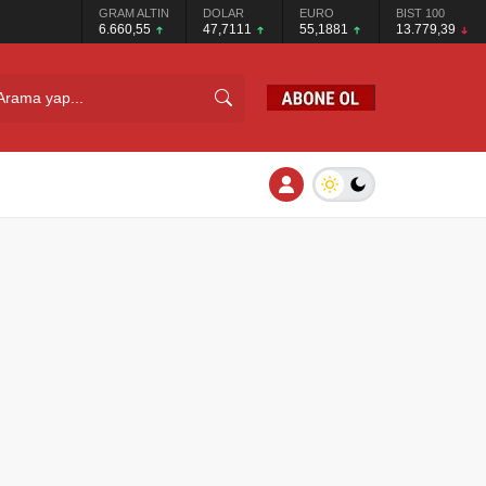
GRAM ALTIN
DOLAR
EURO
BIST 100
6.660,55
47,7111
55,1881
13.779,39