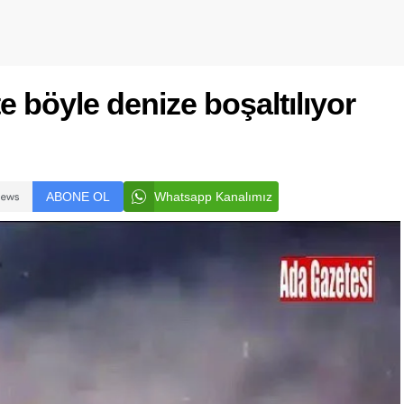
te böyle denize boşaltılıyor
ABONE OL
Whatsapp Kanalımız