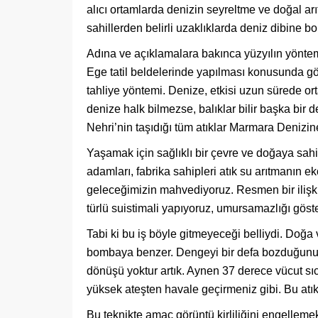
alıcı ortamlarda denizin seyreltme ve doğal a
sahillerden belirli uzaklıklarda deniz dibine bo
Adına ve açıklamalara bakınca yüzyılın yöntem
Ege tatil beldelerinde yapılması konusunda görü
tahliye yöntemi. Denize, etkisi uzun sürede or
denize halk bilmezse, balıklar bilir başka bir d
Nehri’nin taşıdığı tüm atıklar Marmara Denizine 
Yaşamak için sağlıklı bir çevre ve doğaya sa
adamları, fabrika sahipleri atık su arıtmanın
geleceğimizin mahvediyoruz. Resmen bir ilişkid
türlü suistimali yapıyoruz, umursamazlığı göst
Tabi ki bu iş böyle gitmeyeceği belliydi. Doğa v
bombaya benzer. Dengeyi bir defa bozduğunuzda
dönüşü yoktur artık. Aynen 37 derece vücut sıc
yüksek ateşten havale geçirmeniz gibi. Bu at
Bu teknikte amaç görüntü kirliliğini engellemek