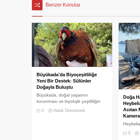
Benzer Konular
Büyükada’da Biyoçeşitliliğe
Yeni Bir Destek: Sülünler
Doğayla Buluştu
Büyükada, doğal yaşamın
Doğa Ha
korunması ve biyolojik çeşitliliğin
Heybeli
zenginleştirilmesine yönelik önemli
Acıtan 
0
Haluk Direskeneli
bir uygulamaya daha ev sahipliği
Kameras
yapıyor. Tarım ve Orman Bakanlığı
Heybelia
Doğa Koruma ve Milli Parklar
Koyu, du
(DKMP) Genel Müdürlüğü
0
eksikliğ
tarafından Polonezköy Sülün