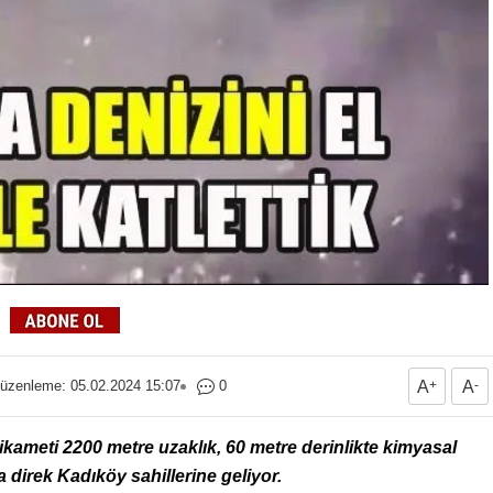
üzenleme: 05.02.2024 15:07
0
A
+
A
-
tikameti 2200 metre uzaklık, 60 metre derinlikte kimyasal
la direk Kadıköy sahillerine geliyor.