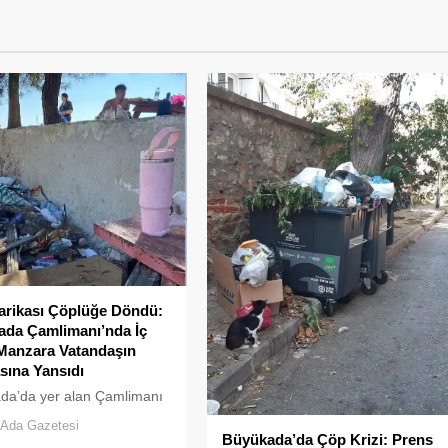
rikası Çöplüğe Döndü:
ada Çamlimanı’nda İç
Manzara Vatandaşın
ına Yansıdı
da’da yer alan Çamlimanı
yarsızlık ve hizmet
Ada Gazetesi
inin kurbanı oldu. Doğal
Büyükada’da Çöp Krizi: Prens