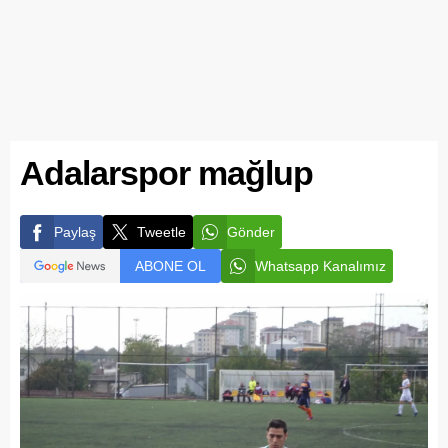
Adalarspor mağlup
Paylaş
Tweetle
Gönder
ABONE OL
Whatsapp Kanalımız