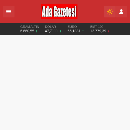
GRAM ALTIN
DOLAR
EURO
BIST 100
6.660,55
47,7111
55,1881
13.779,39