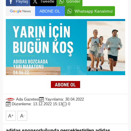
Paylaş
Tweetle
Gönder
ABONE OL
Whatsapp Kanalımız
Ada Gazetesi
Yayınlama: 30.04.2022
Düzenleme: 13.12.2022 15:13
0
A
+
A
-
adidas sponsorluğunda gerçekleştirilen adidas