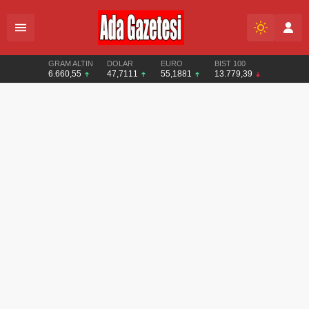
GRAM ALTIN
DOLAR
EURO
BIST 100
6.660,55
47,7111
55,1881
13.779,39