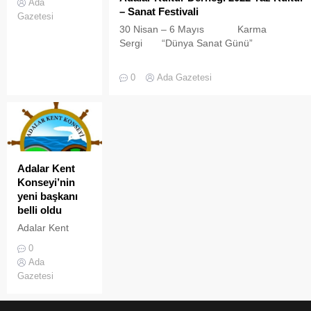
Ada
'2023 Yaz
– Sanat Festivali
Gazetesi
Mevsimi Yağış
30 Nisan – 6 Mayıs Karma
Değerlendirmesi'
Sergi “Dünya Sanat Günü”
verilerine göre,
bu yıl yaz
Düzenleyen:Ayşenur Özsankur 07 – 13
0
Ada Gazetesi
mevsimi
Mayıs Karma Sergi Bursa
yağışları ülke
Güzel Sanatlar Birliği Derneği 14 – 20
genelinde
Mayıs KarmaSergi Bursa
normallerinin ve
Güzel Sanatlar Birliği Derneği 21 – 28
geçen yıl
Mayıs Sergi Şerife
yağışlarının
Altunbaş 28 Mayıs- 03 Haziran Karma
üzerinde
Sergi Rekreasyon Derneği 04...
Adalar Kent
gerçekleşti.
Konseyi’nin
yeni başkanı
belli oldu
Adalar Kent
Konseyi, 5393
0
sayılı Belediye
Ada
Kanunu’nun 76.
Gazetesi
maddesi ve Kent
Konseyi