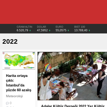
GRAM ALTIN
DOLAR
EURO
BIST 100
6.520,79
47,5952
55,0575
13.769,40
2022
Harita ortaya
çıktı:
İstanbul’da
yüzde 60 azalış
Meteoroloji
Genel
0
Müdürlüğü'nün
Adalar Kültür Derneği 2022 Yaz Kültür