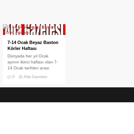
7-14 Ocak Beyaz Baston
Körler Haftası
Dünyada her yıl Ocak
ayının ikinci haftası olan 7-
14 Ocak tarihleri arası
Beyaz Baston Körler Haftası
0
Ada Gazetesi
olarak anılmaktadır. Beyaz
Baston 1921 yılında
Londra’da trafik kazası
sonucu görme yetisini
kaybeden bir fotoğraf
sanatçısının, dış dünyanın
kendisini farketmesi için
bastonunu beyaza
boyamasıyla oluşmuş ve
başarılı olması nedeniyle