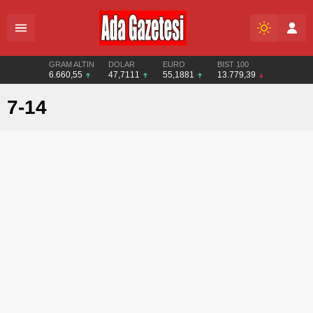
GRAM ALTIN
DOLAR
EURO
BIST 100
6.660,55
47,7111
55,1881
13.779,39
7-14