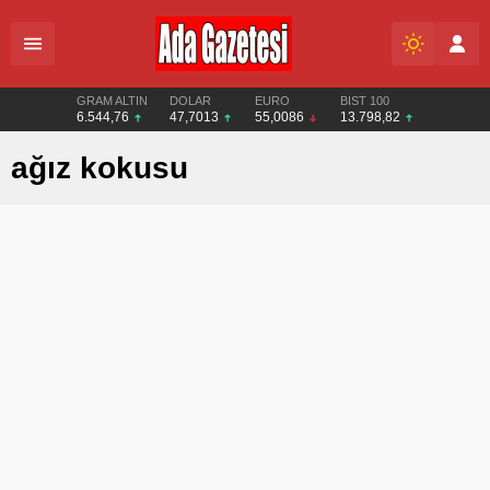
GRAM ALTIN
DOLAR
EURO
BIST 100
6.544,76
47,7013
55,0086
13.798,82
ağız kokusu