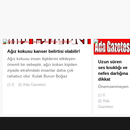
Ağız kokusu kanser belirtisi olabilir!
Ağız kokusu insan ilişkilerini etkileyen
Uzun süren
önemli bir sebeptir, ağzı kokan kişiden
ses kısıklığı ve
ziyade etrafındaki insanlar daha çok
nefes darlığına
rahatsız olur. Kulak Burun Boğaz
dikkat
Hastalıkları
0
Ada Gazetesi
Önemsenmeyen
Uzmanı Doç. Dr. Yavuz Selim Yıldırım konu
ağız kokusu,
ile ilgili bilgiler verdi. Önemli bir sağlık
0
yutkunma
sorunudur.Çoğunlukla gelip geçici olur
Ada
güçlüğü, ses
ancak devamlı oluyorsa araştırmak ve
Gazetesi
kısıklığı gibi
tedavi etmek gereklidir. En sık ağızda,
şikayetler baş
dilde, dişlerde ve midede bulunan...
boyun
kanserlerinin