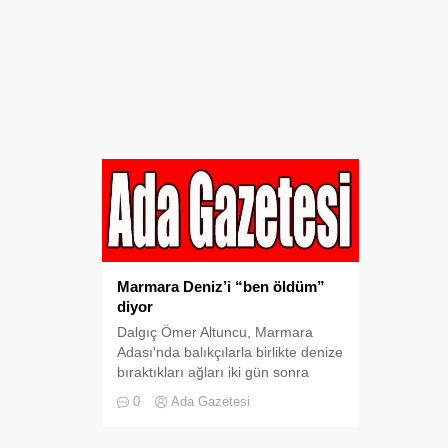
Marmara Deniz’i “ben öldüm”
diyor
Dalgıç Ömer Altuncu, Marmara
Adası'nda balıkçılarla birlikte denize
bıraktıkları ağları iki gün sonra
yukarı çektikleri anın görüntülerini
0
Ada Gazetesi
...