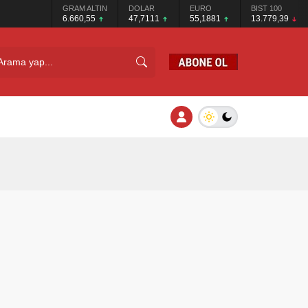
GRAM ALTIN
DOLAR
EURO
BIST 100
6.660,55
47,7111
55,1881
13.779,39