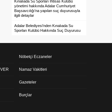
Kınalıada Su Sporları İhtisas Kulübü
yönetimi hakkında Adalar Cumhuriyet
Başsavcılığı’na yapılan suç duyurusuyla
ilgili detaylar
Adalar Belediyesi’nden Kınalıada Su
Sporları Kulübü Hakkında Suç Duyurusu
Nöbetçi Eczaneler
 VER
Namaz Vakitleri
Gazeteler
Burçlar