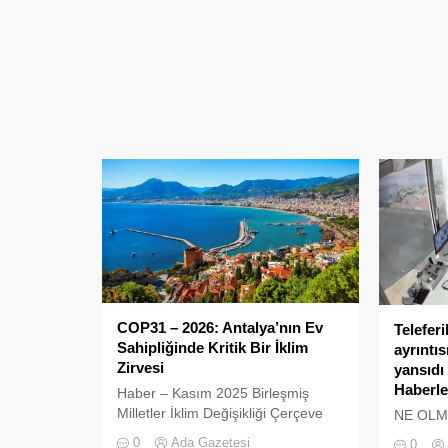
COP31 – 2026: Antalya’nın Ev
Teleferi
Sahipliğinde Kritik Bir İklim
ayrıntı
Zirvesi
yansıdı
Haberle
Haber – Kasım 2025 Birleşmiş
Milletler İklim Değişikliği Çerçeve
NE OLMU
Sözleşmesi kapsamındaki en
işleten 
0
Ada Gazetesi
0