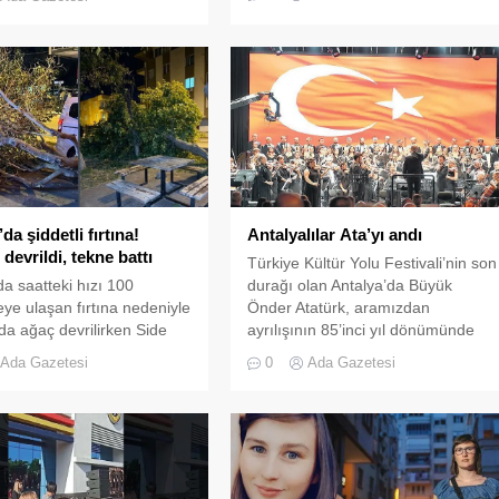
turizm 12 ay açık olsun istiyoruz. 1
 mevcut Kepez Belediye
ay açık olduğu zaman hem
Mesut Kocagöz ile birlikte,
istihdam açısından hem de yatırım
nel Müdür Vekili Ahmet
açısından büyük fırsatları içeriyor"
amsunlu, mekanik
ifadelerini kullandı.
si Okan Erol, Megatower
rketi sahibi Serdar Tezcan,
rketinin bakım ve
n amiri Serkan Yellice,
e ölüme ve yaralanmaya
ma” suçundan tutuklandı.
da şiddetli fırtına!
Antalyalılar Ata’yı andı
devrildi, tekne battı
Türkiye Kültür Yolu Festivali’nin son
da saatteki hızı 100
durağı olan Antalya’da Büyük
eye ulaşan fırtına nedeniyle
Önder Atatürk, aramızdan
da ağaç devrilirken Side
ayrılışının 85’inci yıl dönümünde
da 1 tekne battı.
çeşitli etkinliklerle anıldı.
Ada Gazetesi
0
Ada Gazetesi