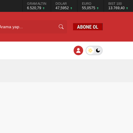
GRAM ALTIN
DOLAR
EURO
BIST 100
6.520,79
47,5952
55,0575
13.769,40