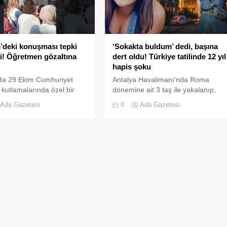
‘Sokakta buldum’ dedi, başına
’deki konuşması tepki
dert oldu! Türkiye tatilinde 12 yıl
i! Öğretmen gözaltına
hapis şoku
Antalya Havalimanı'nda Roma
’da 29 Ekim Cumhuriyet
dönemine ait 3 taş ile yakalanıp,
kutlamalarında özel bir
hakkında yurt dışı yasağı konulan
aptığı konuşma nedeniyle
0
Ada Gazetesi
Ada Gazetesi
Belçikalı Kim Mike W Mergits, ilk
in ve düşmanlığa tahrik
duruşmada, "O taşları sokakta
ğılama’ suçlamasıyla
buldum. Tarihi eser olduğunu
Cumhuriyet Başsavcılığı
bilmiyordum" dedi.
an hakkında işlem
an kadın öğretmen E.K.
 alındı.