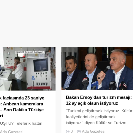
Bakan Ersoy’dan turizm mesajı:
k faciasında 23 saniye
12 ay açık olsun istiyoruz
sı: Anbean kameralara
 – Son Dakika Türkiye
"Turizmi geliştirmek istiyoruz. Kültür
ri
faaliyetlerini de geliştirmek
istiyoruz.' diyen Kültür ve Turizm
ŞTU? Teleferik hattını
Bakanı Mehmet Nuri Ersoy, 'Çünkü
ANET’in önceki genel
0
Ada Gazetesi
Ada Gazetesi