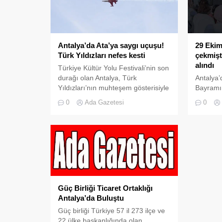
kararlıyız. Onlara hayatı zehir
edeceğiz. Son 150 günde
Antalya’da zehir tacirlerine yönelik
4 bin 481 operasyon...
Antalya’da Ata’ya saygı uçuşu!
29 Ekim
Türk Yıldızları nefes kesti
çekmişt
alındı
Türkiye Kültür Yolu Festivali’nin son
durağı olan Antalya, Türk
Antalya
Yıldızları’nın muhteşem gösterisiyle
Bayramı 
Büyük Önder Mustafa Kemal
okulda y
0
Ada Gazetesi
0
Atatürk’ü andı. Konyaaltı sahilinde
‘Halkı k
“Ata’ya Saygı” uçuşu yapan Türk
veya aşa
Yıldızları, özellikle çocukların büyük
Antalya 
ilgisiyle karşılaştı.
tarafınd
başlatıl
gözaltına
Güç Birliği Ticaret Ortaklığı
Antalya’da Buluştu
Güç birliği Türkiye 57 il 273 ilçe ve
22 ülke başkanlığında olan