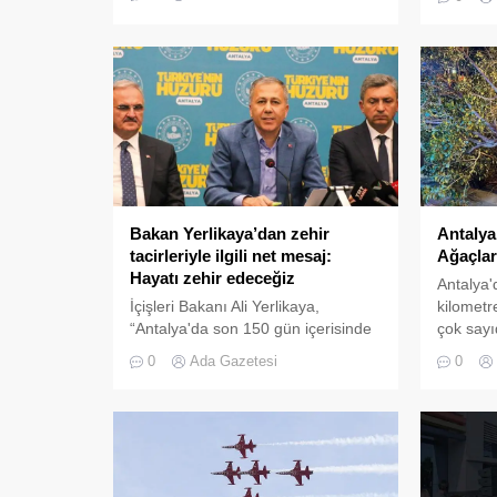
önemli yıllık toplantı olan COP31,
müdürü,
2026 yılında Türkiye’nin Antalya
Başkanı 
kentinde düzenlenecek. Küresel
ANET Ge
iklim müzakerelerinde giderek artan
Buğra S
gerilim, ülkelerin emisyon azaltım
mühendi
hedeflerini güncelleme baskısı ve
bakım şi
enerji güvenliği tartışmaları
bakım şi
sürerken, zirvenin Akdeniz’in en
otomasyo
hassas iklim bölgelerinden biri olan
“Taksirl
Antalya’da yapılacak...
neden ol
Antalya’
Bakan Yerlikaya’dan zehir
Ağaçlar 
tacirleriyle ilgili net mesaj:
Hayatı zehir edeceğiz
Antalya'
kilometr
İçişleri Bakanı Ali Yerlikaya,
çok sayı
“Antalya'da son 150 gün içerisinde
Limanı'n
organize suç örgütlerine yönelik
0
0
Ada Gazetesi
yapılan 22 operasyonda 180
şüpheli gözaltına alındı, 68 kişi
tutuklandı. Bizim kırmızı
çizgilerimizden birisi uyuşturucu ile
mücadeledir. Toplumumuzu
zehirlemeye çalışanlara karşı