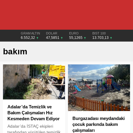
GRAM ALTIN
DOLAR
EURO
BIST 100
6.552,32
47,5851
55,1265
13.703,13
bakım
Adalar’da Temizlik ve
Bakım Çalışmaları Hız
Burgazadası meydandaki
Kesmeden Devam Ediyor
çocuk parkında bakım
Adalar’da İSTAÇ ekipleri
çalışmaları
tarafından yürütülen temizlik