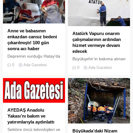
kapsamda seyirlerine
başlayan Savarona, Adalar
açıklarında vatandaşların
kameraları tarafından
görüntülendi. Savarona’ya
Anne ve babasının
Atatürk Vapuru onarım
TCG İstanbul (F-515),
enkazdan cansız bedeni
çalışmalarının ardından
MİLGEM projesinin ikinci
çıkarılmıştı! 100 gün
hizmet vermeye devam
aşaması olan İstif sınıfı
sonra acı haber
edecek
fırkateyn eşlik etti.
Depremin vurduğu Hatay’da
Büyükşehir’in bakıma alınan
Geçtğimiz Mart ayında...
ailesiyle birlikte yaşadığı
Atatürk Vapuru, onarım
0
Ada Gazetesi
0
Ada Gazetesi
evin enkazından 7. günde
çalışmalarının
çıkarılan 34 yaşındaki Tolga
tamamlanmasının ardından
Fakıoğlu, aylar süren
İzmit Körfezinde hizmet
yaşam mücadelesini
vermeye devam edecek
kaybetti.
Kocaeli Büyükşehir
Belediyesi Ulaşım Dairesi
Başkanlığı Deniz Ulaşım
AYEDAŞ Anadolu
Şube Müdürlüğü
Yakası’nı bakım ve
bünyesinde İzmit
yatırımlarıyla aydınlattı
Körfezi’nde görev yapmakta
Sektöre öncü teknolojileri ve
bulunan iki adet yolcu
Büyükada’daki Nizam