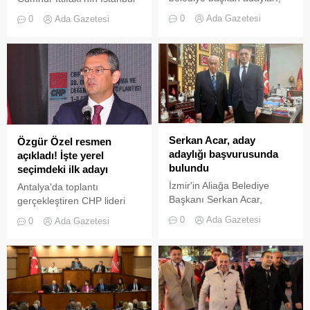
Haliç Kongre Merkezi'nde
ilçe belediye başkan
0
Ada Gazetesi
0
Ada Gazetesi
düzenlenen toplantıda
adayları belli oldu. Bu
Cumhurbaşkanı Erdoğan
gelişmenin ardından hangi
tarafından açıklandı.
ilçede hangi siyasetçinin
aday gösterildiği merak
konusu oldu. Peki, AK
Parti'nin İstanbul'da ilçe
belediye başkan adayları
kimler oldu?
Serkan Acar, aday
Özgür Özel resmen
adaylığı başvurusunda
açıkladı! İşte yerel
bulundu
seçimdeki ilk adayı
İzmir'in Aliağa Belediye
Antalya'da toplantı
Başkanı Serkan Acar,
gerçekleştiren CHP lideri
mahalli idareler seçimleri
Özgür ÖZel, yerel seçimler
0
Ada Gazetesi
0
Ada Gazetesi
için MHP Genel Merkezinde
için ilk adayını açıkladı.
aday adaylığı başvurusunda
Toplantıda konuşan Özel,
bulundu. Başkan Acar, MHP
'Şükrü başkanım, genel
Genel Başkanı Devlet
başkanlığımın ilk adaylık
Bahçeli'yi de makamında
ilanıdır. Kabul buyurunuz'
ziyaret etti.
ifadelerini kullandı.