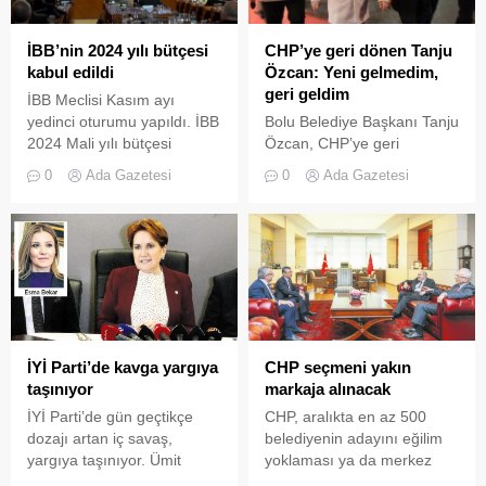
İBB’nin 2024 yılı bütçesi
CHP’ye geri dönen Tanju
kabul edildi
Özcan: Yeni gelmedim,
geri geldim
İBB Meclisi Kasım ayı
yedinci oturumu yapıldı. İBB
Bolu Belediye Başkanı Tanju
2024 Mali yılı bütçesi
Özcan, CHP’ye geri
mecliste görüşülerek oy
dönmesinin ardından
0
Ada Gazetesi
0
Ada Gazetesi
çokluğu ile kabul edildi.
Ankara dönüşünde partililer
tarafından il başkanlığı
önünde coşkuyla karşılandı.
CHP’den belediye
başkanlığı için aday adaylığı
başvurusu yapan Özcan,
"Hep birlikte çalışacağız.
Bugünden itibaren seçimin
startını veriyoruz. Bolu
İYİ Parti’de kavga yargıya
CHP seçmeni yakın
merkezde bir Türkiye rekoru
taşınıyor
markaja alınacak
kıracağız” dedi.
İYİ Parti’de gün geçtikçe
CHP, aralıkta en az 500
dozajı artan iç savaş,
belediyenin adayını eğilim
yargıya taşınıyor. Ümit
yoklaması ya da merkez
Dikbayır, iş adamlarından
yoklamasıyla açıklamayı