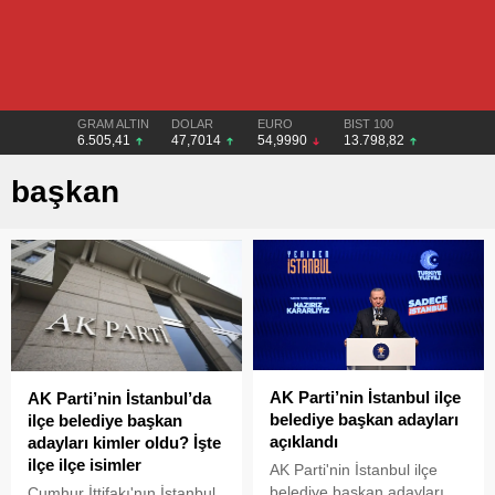
GRAM ALTIN
DOLAR
EURO
BIST 100
6.505,41
47,7014
54,9990
13.798,82
başkan
AK Parti’nin İstanbul ilçe
AK Parti’nin İstanbul’da
belediye başkan adayları
ilçe belediye başkan
açıklandı
adayları kimler oldu? İşte
ilçe ilçe isimler
AK Parti'nin İstanbul ilçe
belediye başkan adayları,
Cumhur İttifakı'nın İstanbul