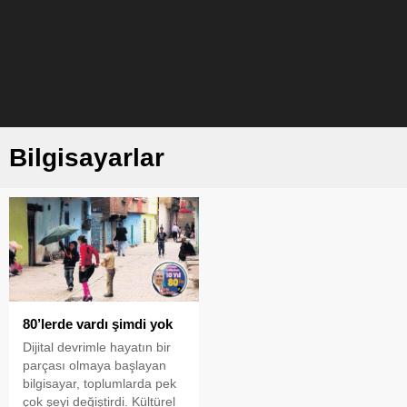
Bilgisayarlar
80’lerde vardı şimdi yok
Dijital devrimle hayatın bir
parçası olmaya başlayan
bilgisayar, toplumlarda pek
çok şeyi değiştirdi. Kültürel