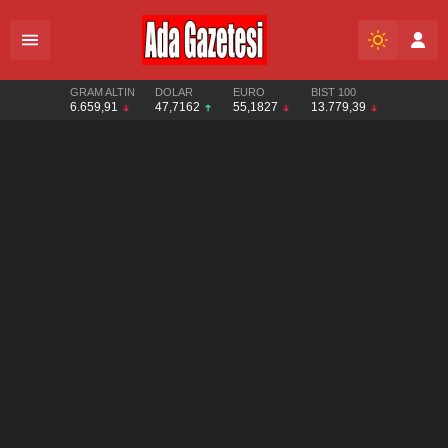
GRAM ALTIN
DOLAR
EURO
BIST 100
6.659,91
47,7162
55,1827
13.779,39