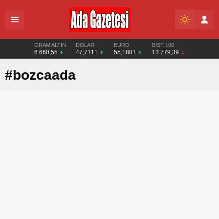
GRAM ALTIN
DOLAR
EURO
BIST 100
6.660,55
47,7111
55,1881
13.779,39
#bozcaada