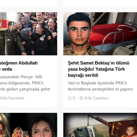
tan’ın (45) geçirdiği kalp
kişiden maden mühendisi Zekayi
eniyle hayatını kaybettiği
Can Çalık (32), memleketi
i.
Giresun’da toprağa verildi. Acılı
baba kahreden detayı anlattı.
steğmen Abdullah
Şehit Samet Bektaş’ın ölümü
 veda
yasa boğdu! Yatağına Türk
bayrağı serildi
uzeyindeki Pençe- Kilit
nu bölgesinde, PKK’lı
Van’ın Başkale ilçesinde PKK’lı
erle girilen çatışmada şehit
teröristlerce yerleştirilen el yapımı
yade Üsteğmen Abdullah
patlayıcının askeri aracın geçişi
Ada Gazetesi
0
Ada Gazetesi
 (32) cenazesi, Ankara'da
sırasında infilak etmesi sonucu
erildi.
şehit olan Sözleşmeli Er Samet
Bektaş (22), memleketi
Kahramanmaraş'ta toprağa verildi.