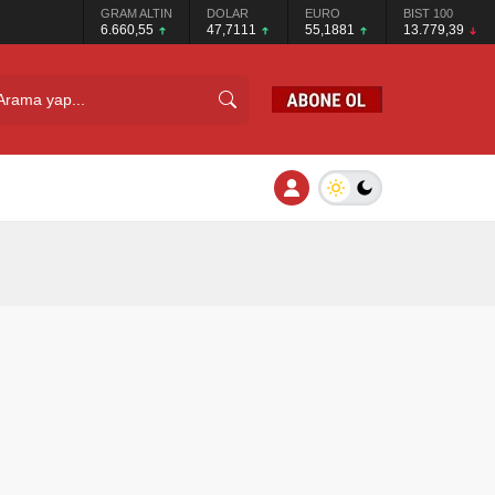
GRAM ALTIN
DOLAR
EURO
BIST 100
6.660,55
47,7111
55,1881
13.779,39