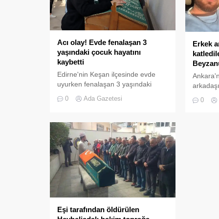
Acı olay! Evde fenalaşan 3
Erkek a
yaşındaki çocuk hayatını
katledi
kaybetti
Beyzanu
Edirne'nin Keşan ilçesinde evde
Ankara'n
uyurken fenalaşan 3 yaşındaki
arkadaşı
Ilgaz Buruk kaldırıldığı hastanede
tarafınd
0
Ada Gazetesi
0
ani kalp durması nedeniyle
öldürüle
yaşamını yitirdi.
gözyaşlar
Eşi tarafından öldürülen