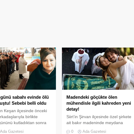
ünü sabahı evinde ölü
Madendeki göçükte ölen
ştu! Sebebi belli oldu
mühendisle ilgili kahreden yeni
detay!
in Keşan ilçesinde önceki
kadaşlarıyla birlikte
Siirt’in Şirvan ilçesinde özel şirkete
ününü kutladıktan sonra
ait bakır madeninde meydana
ah evinde ölü bulunan
gelen göçükte yaşamını yitiren 3
Ada Gazetesi
0
Ada Gazetesi