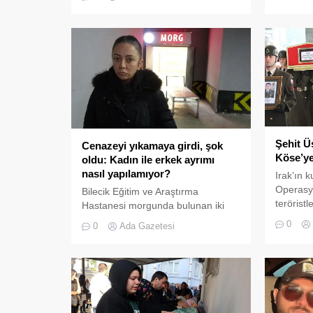
Gülçin Al
denizde 5 gün sonra cansız
krizi ned
bedenlerine ulaşılan lise öğrencileri
belirlend
Uğurcan Korkmaz
(16) Gümüşhane'de, Emir Berke
Aşık (16) ise Trabzon'da,
gözyaşlarıyla toprağa verildi.
Şehit Ü
Cenazeyi yıkamaya girdi, şok
Köse’ye
oldu: Kadın ile erkek ayrımı
nasıl yapılamıyor?
Irak’ın k
Operasyo
Bilecik Eğitim ve Araştırma
teröristl
Hastanesi morgunda bulunan iki
olan Pi
cenaze karıştı. Gömülen cenaze
0
0
Ada Gazetesi
Köse'nin
mezardan çıkarılarak yakınlarına
toprağa v
teslim edildi.