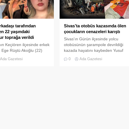
rkadaşı tarafından
Sivas’ta otobüs kazasında ölen
len 22 yaşındaki
çocukların cenazeleri karıştı
r toprağa verildi
Sivas'ın Gürün ilçesinde yolcu
ın Keçiören ilçesinde erkek
otobüsünün şarampole devrildiği
 Ege Rüştü Akoğlu (22)
kazada hayatını kaybeden Yusuf
an tabancayla vurularak
Çınar Hazar (9) ile Afganistan
Ada Gazetesi
0
Ada Gazetesi
n Beyzanur Kaya (22),
uyruklu Ahmad Reshad’ın (10)
ıyla toprağa verildi.
cenazeleri morgda karıştı. Ahmad
Reshad’ın cenazesinin, Yusuf Çınar
Hazar’ın yakınlarına teslim edilerek
Siirt’te defnedildiği ortaya çıktı.
Reshad’ın cenazesi mezardan
çıkarılarak defnedilmek üzere
Bolu’ya götürülürken, Hazar’ın
cenazesi de Siirt’te defnedildi.