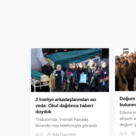
Doğum g
2 liseliye arkadaşlarından acı
bulunmu
veda: Okul dağılınca haberi
duyduk
Edirne’n
akşam ar
Trabzon'da, fırtınalı havada
doğum g
limanda cep telefonuyla görüntü
dün sab
çekerken dalgaların sürüklediği
0
0
Ada Gazetesi