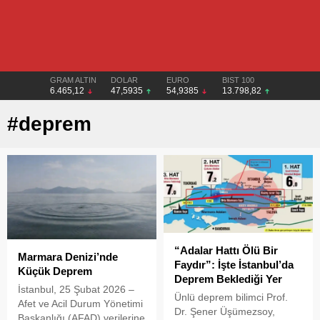
GRAM ALTIN
DOLAR
EURO
BIST 100
6.465,12
47,5935
54,9385
13.798,82
#deprem
“Adalar Hattı Ölü Bir
Marmara Denizi’nde
Faydır”: İşte İstanbul’da
Küçük Deprem
Deprem Beklediği Yer
İstanbul, 25 Şubat 2026 –
Ünlü deprem bilimci Prof.
Afet ve Acil Durum Yönetimi
Dr. Şener Üşümezsoy,
Başkanlığı (AFAD) verilerine